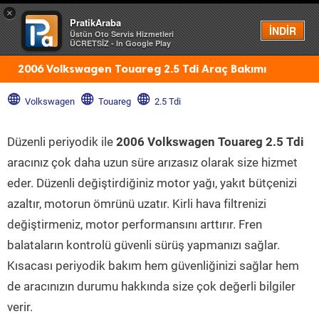
×
PratikAraba
Menü
İNDİR
Üstün Oto Servis Hizmetleri
ÜCRETSİZ - In Google Play
2006 Volkswagen Touareg 2.5 Tdi Araç Bakımı
Volkswagen
Touareg
2.5 Tdi
Düzenli periyodik ile
2006 Volkswagen Touareg 2.5 Tdi
aracınız çok daha uzun süre arızasız olarak size hizmet
eder. Düzenli değiştirdiğiniz motor yağı, yakıt bütçenizi
azaltır, motorun ömrünü uzatır. Kirli hava filtrenizi
değiştirmeniz, motor performansını arttırır. Fren
balataların kontrolü güvenli sürüş yapmanızı sağlar.
Kısacası periyodik bakım hem güvenliğinizi sağlar hem
de aracınızın durumu hakkında size çok değerli bilgiler
verir.