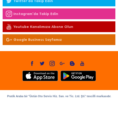
Twitter'da Takip Edin
Instagram'da Takip Edin
Youtube Kanalımıza Abone Olun
Google Business Sayfamız
Pratik Araba bir "Üstün Oto Servis Hiz. San. ve Tic. Ltd. Şti." tescilli markasıdır.