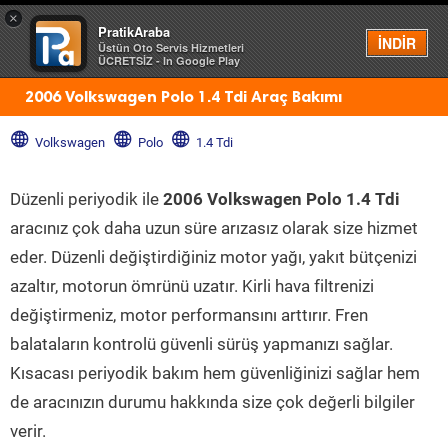
×
PratikAraba
Menü
İNDİR
Üstün Oto Servis Hizmetleri
ÜCRETSİZ - In Google Play
2006 Volkswagen Polo 1.4 Tdi Araç Bakımı
Volkswagen
Polo
1.4 Tdi
Düzenli periyodik ile
2006 Volkswagen Polo 1.4 Tdi
aracınız çok daha uzun süre arızasız olarak size hizmet
eder. Düzenli değiştirdiğiniz motor yağı, yakıt bütçenizi
azaltır, motorun ömrünü uzatır. Kirli hava filtrenizi
değiştirmeniz, motor performansını arttırır. Fren
balataların kontrolü güvenli sürüş yapmanızı sağlar.
Kısacası periyodik bakım hem güvenliğinizi sağlar hem
de aracınızın durumu hakkında size çok değerli bilgiler
verir.