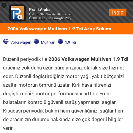
×
PratikAraba
Menü
İNDİR
Üstün Oto Servis Hizmetleri
ÜCRETSİZ - In Google Play
2006 Volkswagen Multivan 1.9 Tdi Araç Bakımı
Volkswagen
Multivan
1.9 Tdi
Düzenli periyodik ile
2006 Volkswagen Multivan 1.9 Tdi
aracınız çok daha uzun süre arızasız olarak size hizmet
eder. Düzenli değiştirdiğiniz motor yağı, yakıt bütçenizi
azaltır, motorun ömrünü uzatır. Kirli hava filtrenizi
değiştirmeniz, motor performansını arttırır. Fren
balataların kontrolü güvenli sürüş yapmanızı sağlar.
Kısacası periyodik bakım hem güvenliğinizi sağlar hem
de aracınızın durumu hakkında size çok değerli bilgiler
verir.