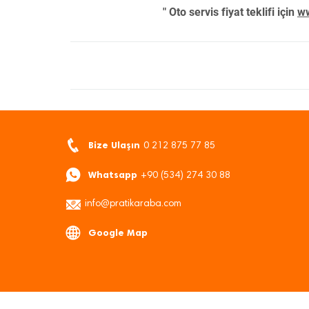
" Oto servis fiyat teklifi için
ww
Bize Ulaşın
0 212 875 77 85
Whatsapp
+90 (534) 274 30 88
info@pratikaraba.com
Google Map