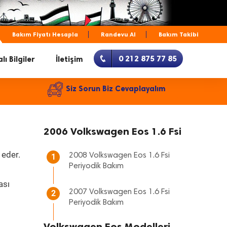
Bakım Fiyatı Hesapla
Randevu Al
Bakım Takibi
0 212 875 77 85
lı Bilgiler
İletişim
Siz Sorun Biz Cevaplayalım
2006 Volkswagen Eos 1.6 Fsi
 eder.
2008 Volkswagen Eos 1.6 Fsi
1
Periyodik Bakım
ası
2007 Volkswagen Eos 1.6 Fsi
2
Periyodik Bakım
Volkswagen Eos Modelleri