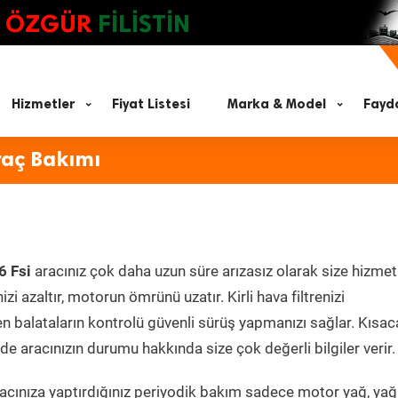
ÖZGÜR
FİLİSTİN
Hizmetler
Fiyat Listesi
Marka & Model
Fayda
raç Bakımı
6 Fsi
aracınız çok daha uzun süre arızasız olarak size hizmet
zi azaltır, motorun ömrünü uzatır. Kirli hava filtrenizi
en balataların kontrolü güvenli sürüş yapmanızı sağlar. Kısac
e aracınızın durumu hakkında size çok değerli bilgiler verir.
cınıza yaptırdığınız periyodik bakım sadece motor yağ, yağ