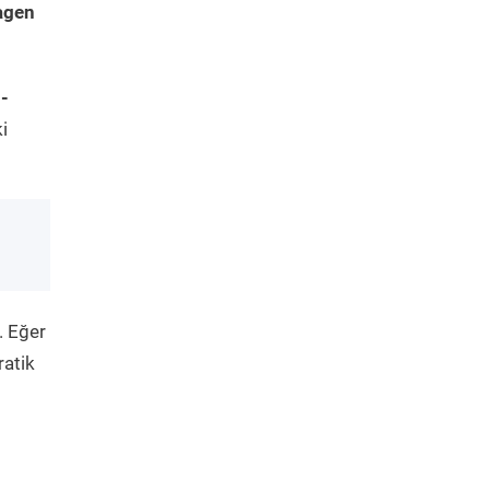
agen
-
i
. Eğer
ratik