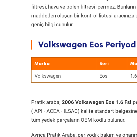
filtresi, hava ve polen filtresi içermez. Bunlar
maddeden oluşan bir kontrol listesi aracınıza 
geniş bilgi sunulur.
Volkswagen Eos Periyodi
Marka
Seri
Mo
Volkswagen
Eos
1.6
Pratik araba;
2006 Volkswagen Eos 1.6 Fsi
pe
( API - ACEA - ILSAC) kalite standart belgesin
tüm yedek parçaların OEM kodlu bulunur.
Ayrıca Pratik Araba, periyodik bakım ve onarım