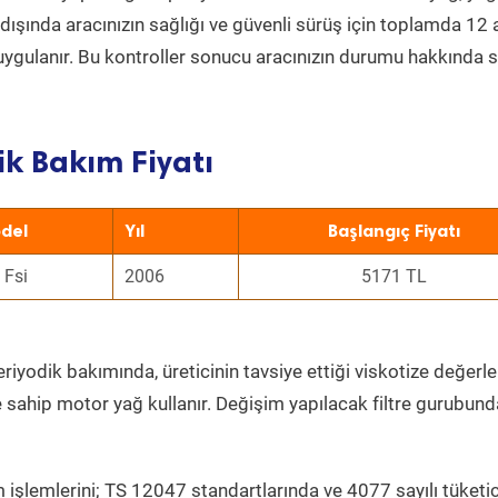
ın dışında aracınızın sağlığı ve güvenli sürüş için toplamda 12
uygulanır. Bu kontroller sonucu aracınızın durumu hakkında s
k Bakım Fiyatı
del
Yıl
Başlangıç Fiyatı
 Fsi
2006
5171 TL
riyodik bakımında, üreticinin tavsiye ettiği viskotize değerle
e sahip motor yağ kullanır. Değişim yapılacak filtre gurubund
 işlemlerini; TS 12047 standartlarında ve 4077 sayılı tüketic