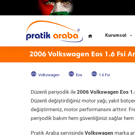
Kurumsal
2006 Volkswagen Eos 1.6 Fsi A
Volkswagen
Eos
1.6 Fsi
Düzenli periyodik ile
2006 Volkswagen Eos 1.
Düzenli değiştirdiğiniz motor yağı, yakıt bütçeni
değiştirmeniz, motor performansını arttırır. Fr
periyodik bakım hem güvenliğinizi sağlar hem d
Pratik Araba servisinde
Volkswagen
marka ara