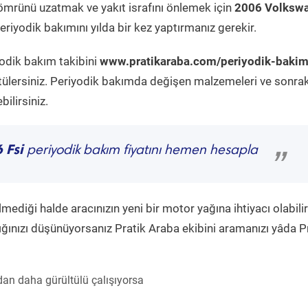
ömrünü uzatmak ve yakıt israfını önlemek için
2006 Volksw
riyodik bakımını yılda bir kez yaptırmanız gerekir.
yodik bakım takibini
www.pratikaraba.com/periyodik-bakim
tülersiniz. Periyodik bakımda değişen malzemeleri ve sonrak
ilirsiniz.
 Fsi
periyodik bakım fiyatını hemen hesapla
”
diği halde aracınızın yeni bir motor yağına ihtiyacı olabilir
ğınızı düşünüyorsanız Pratik Araba ekibini aramanızı yâda P
an daha gürültülü çalışıyorsa