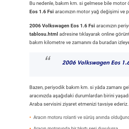
Bu nedenle, bakım km. si gelmese bile motor 
Eos 1.6 Fsi
aracınızın motor yağ değişimi ve pe
2006 Volkswagen Eos 1.6 Fsi
aracınızın peri
tablosu.html
adresine tıklayarak online görün
bakım kilometre ve zamanını da buradan izleyeb
“
2006 Volkswagen Eos 1.6
Bazen, periyodik bakım km. si yâda zamanı gelme
aracınızda aşağıdaki durumlardan birini yaşadı
Araba servisini ziyaret etmenizi tavsiye ederiz.
Aracın motoru rolanti ve sürüş anında olduğund
Aracın motorunda bir tıkırtı sesi duyulursa