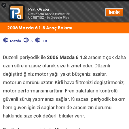
×
PratikAraba
Menü
İNDİR
Üstün Oto Servis Hizmetleri
ÜCRETSİZ - In Google Play
2006 Mazda 6 1.8 Araç Bakımı
Mazda
6
1.8
Düzenli periyodik ile
2006 Mazda 6 1.8
aracınız çok daha
uzun süre arızasız olarak size hizmet eder. Düzenli
değiştirdiğiniz motor yağı, yakıt bütçenizi azaltır,
motorun ömrünü uzatır. Kirli hava filtrenizi değiştirmeniz,
motor performansını arttırır. Fren balataların kontrolü
güvenli sürüş yapmanızı sağlar. Kısacası periyodik bakım
hem güvenliğinizi sağlar hem de aracınızın durumu
hakkında size çok değerli bilgiler verir.