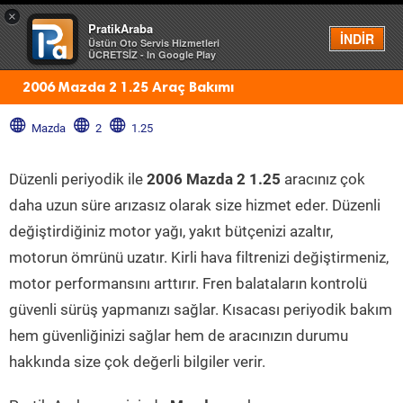
×
PratikAraba
Menü
İNDİR
Üstün Oto Servis Hizmetleri
ÜCRETSİZ - In Google Play
2006 Mazda 2 1.25 Araç Bakımı
Mazda
2
1.25
Düzenli periyodik ile
2006 Mazda 2 1.25
aracınız çok
daha uzun süre arızasız olarak size hizmet eder. Düzenli
değiştirdiğiniz motor yağı, yakıt bütçenizi azaltır,
motorun ömrünü uzatır. Kirli hava filtrenizi değiştirmeniz,
motor performansını arttırır. Fren balataların kontrolü
güvenli sürüş yapmanızı sağlar. Kısacası periyodik bakım
hem güvenliğinizi sağlar hem de aracınızın durumu
hakkında size çok değerli bilgiler verir.