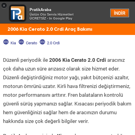
×
PratikAraba
Menü
İNDİR
Üstün Oto Servis Hizmetleri
ÜCRETSİZ - In Google Play
2006 Kia Cerato 2.0 Crdi Araç Bakımı
Kia
Cerato
2.0 Crdi
Düzenli periyodik ile
2006 Kia Cerato 2.0 Crdi
aracınız
çok daha uzun süre arızasız olarak size hizmet eder.
Düzenli değiştirdiğiniz motor yağı, yakıt bütçenizi azaltır,
motorun ömrünü uzatır. Kirli hava filtrenizi değiştirmeniz,
motor performansını arttırır. Fren balataların kontrolü
güvenli sürüş yapmanızı sağlar. Kısacası periyodik bakım
hem güvenliğinizi sağlar hem de aracınızın durumu
hakkında size çok değerli bilgiler verir.