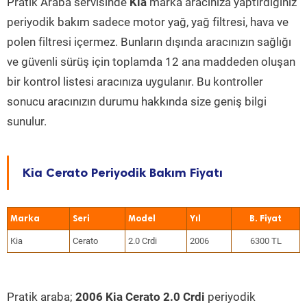
Pratik Araba servisinde
Kia
marka aracınıza yaptırdığınız
periyodik bakım sadece motor yağ, yağ filtresi, hava ve
polen filtresi içermez. Bunların dışında aracınızın sağlığı
ve güvenli sürüş için toplamda 12 ana maddeden oluşan
bir kontrol listesi aracınıza uygulanır. Bu kontroller
sonucu aracınızın durumu hakkında size geniş bilgi
sunulur.
Kia Cerato Periyodik Bakım Fiyatı
Marka
Seri
Model
Yıl
Kia
Cerato
2.0 Crdi
2006
6300 TL
Pratik araba;
2006 Kia Cerato 2.0 Crdi
periyodik