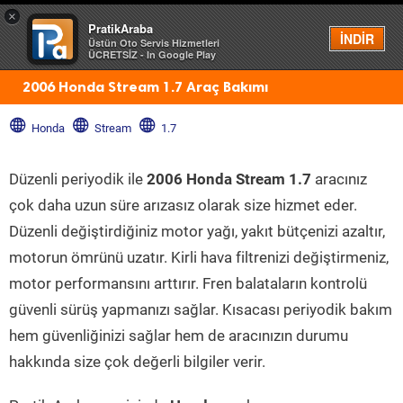
×
PratikAraba
Menü
İNDİR
Üstün Oto Servis Hizmetleri
ÜCRETSİZ - In Google Play
2006 Honda Stream 1.7 Araç Bakımı
Honda
Stream
1.7
Düzenli periyodik ile
2006 Honda Stream 1.7
aracınız
çok daha uzun süre arızasız olarak size hizmet eder.
Düzenli değiştirdiğiniz motor yağı, yakıt bütçenizi azaltır,
motorun ömrünü uzatır. Kirli hava filtrenizi değiştirmeniz,
motor performansını arttırır. Fren balataların kontrolü
güvenli sürüş yapmanızı sağlar. Kısacası periyodik bakım
hem güvenliğinizi sağlar hem de aracınızın durumu
hakkında size çok değerli bilgiler verir.