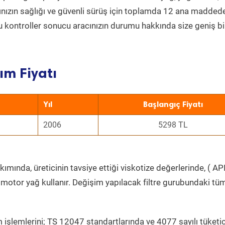
acınızın sağlığı ve güvenli sürüş için toplamda 12 ana madded
 Bu kontroller sonucu aracınızın durumu hakkında size geniş bi
ım Fiyatı
Yıl
Başlangıç Fiyatı
2006
5298 TL
ımında, üreticinin tavsiye ettiği viskotize değerlerinde, ( API
 motor yağ kullanır. Değişim yapılacak filtre gurubundaki tü
 işlemlerini; TS 12047 standartlarında ve 4077 sayılı tüketic