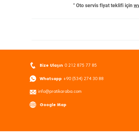
" Oto servis fiyat teklifi için
ww
Bize Ulaşın
0 212 875 77 85
Whatsapp
+90 (534) 274 30 88
info@pratikaraba.com
Google Map