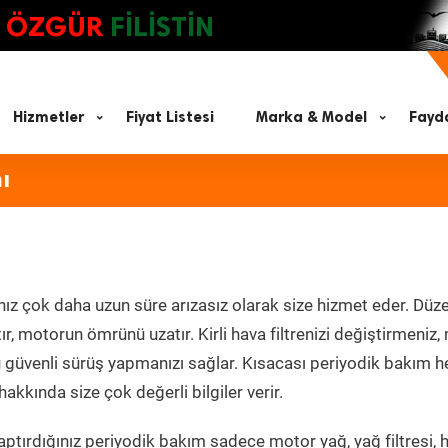
ÖZGÜR
FİLİSTİN
Hizmetler
Fiyat Listesi
Marka & Model
Fayda
ı
nız çok daha uzun süre arızasız olarak size hizmet eder. Düze
tır, motorun ömrünü uzatır. Kirli hava filtrenizi değiştirmeniz
olü güvenli sürüş yapmanızı sağlar. Kısacası periyodik bakım 
akkında size çok değerli bilgiler verir.
ptırdığınız periyodik bakım sadece motor yağ, yağ filtresi, 