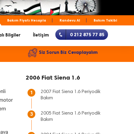
Bakım Fiyatı Hesapla
Randevu Al
Bakım Takibi
0 212 875 77 85
lı Bilgiler
İletişim
Siz Sorun Biz Cevaplayalım
2006 Fiat Siena 1.6
nli
2007 Fiat Siena 1.6 Periyodik
1
Bakım
, motor
hem
2005 Fiat Siena 1.6 Periyodik
3
Bakım
hava