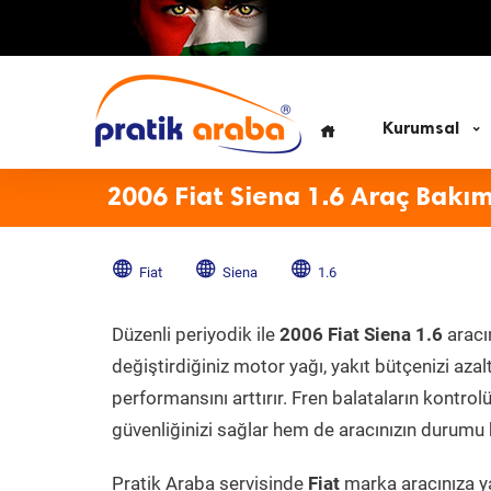
Kurumsal
2006 Fiat Siena 1.6 Araç Bakım
Fiat
Siena
1.6
Düzenli periyodik ile
2006 Fiat Siena 1.6
aracı
değiştirdiğiniz motor yağı, yakıt bütçenizi azal
performansını arttırır. Fren balataların kontr
güvenliğinizi sağlar hem de aracınızın durumu h
Pratik Araba servisinde
Fiat
marka aracınıza ya