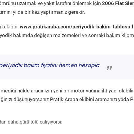
ömrünü uzatmak ve yakıt israfını önlemek için
2006 Fiat Sie
mını yılda bir kez yaptırmanız gerekir.
 takibini
www.pratikaraba.com/periyodik-bakim-tablosu.
eriyodik bakımda değişen malzemeleri ve sonraki bakım kilom
eriyodik bakım fiyatını hemen hesapla
”
diği halde aracınızın yeni bir motor yağına ihtiyacı olabilir
ğınızı düşünüyorsanız Pratik Araba ekibini aramanızı yâda P
an daha gürültülü çalışıyorsa