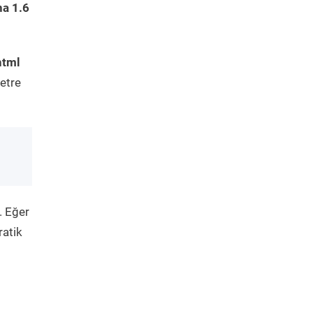
na 1.6
html
etre
. Eğer
ratik