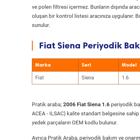
ve polen filtresi içermez. Bunların dışında ar
oluşan bir kontrol listesi aracınıza uygulanır.
sunulur.
Fiat Siena Periyodik Bak
Marka
Seri
Model
Fiat
Siena
1.6
Pratik araba;
2006 Fiat Siena 1.6
periyodik bak
ACEA - ILSAC) kalite standart belgesine sahip
yedek parçaların OEM kodlu bulunur.
Ayrıca Pratik Araba, periyodik bakım ve onarım