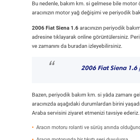
Bu nedenle, bakım km. si gelmese bile motor 
aracınızın motor yağ değişimi ve periyodik bakı
2006 Fiat Siena 1.6
aracınızın periyodik bakım
adresine tıklayarak online görüntülersiniz. P
ve zamanını da buradan izleyebilirsiniz.
“
2006 Fiat Siena 1.6
p
Bazen, periyodik bakım km. si yâda zamanı gelme
aracınızda aşağıdaki durumlardan birini yaşadı
Araba servisini ziyaret etmenizi tavsiye ederiz.
Aracın motoru rolanti ve sürüş anında olduğund
Aracın motorunda bir tıkırtı sesi duyulursa