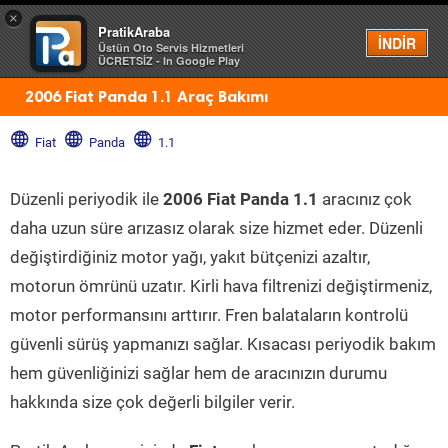
×
PratikAraba
Menü
İNDİR
Üstün Oto Servis Hizmetleri
ÜCRETSİZ - In Google Play
2006 Fiat Panda 1.1 Araç Bakımı
Fiat
Panda
1.1
Düzenli periyodik ile
2006 Fiat Panda 1.1
aracınız çok
daha uzun süre arızasız olarak size hizmet eder. Düzenli
değiştirdiğiniz motor yağı, yakıt bütçenizi azaltır,
motorun ömrünü uzatır. Kirli hava filtrenizi değiştirmeniz,
motor performansını arttırır. Fren balataların kontrolü
güvenli sürüş yapmanızı sağlar. Kısacası periyodik bakım
hem güvenliğinizi sağlar hem de aracınızın durumu
hakkında size çok değerli bilgiler verir.