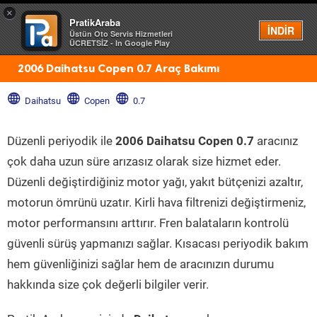
×
PratikAraba
Menü
İNDİR
Üstün Oto Servis Hizmetleri
ÜCRETSİZ - In Google Play
2006 Daihatsu Copen 0.7 Araç Bakımı
Daihatsu
Copen
0.7
Düzenli periyodik ile
2006 Daihatsu Copen 0.7
aracınız
çok daha uzun süre arızasız olarak size hizmet eder.
Düzenli değiştirdiğiniz motor yağı, yakıt bütçenizi azaltır,
motorun ömrünü uzatır. Kirli hava filtrenizi değiştirmeniz,
motor performansını arttırır. Fren balataların kontrolü
güvenli sürüş yapmanızı sağlar. Kısacası periyodik bakım
hem güvenliğinizi sağlar hem de aracınızın durumu
hakkında size çok değerli bilgiler verir.