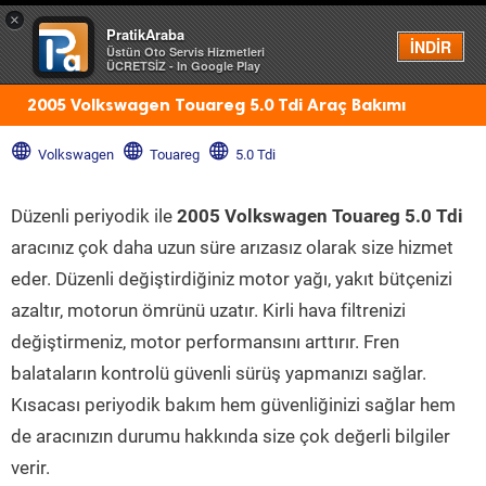
×
PratikAraba
Menü
İNDİR
Üstün Oto Servis Hizmetleri
ÜCRETSİZ - In Google Play
2005 Volkswagen Touareg 5.0 Tdi Araç Bakımı
Volkswagen
Touareg
5.0 Tdi
Düzenli periyodik ile
2005 Volkswagen Touareg 5.0 Tdi
aracınız çok daha uzun süre arızasız olarak size hizmet
eder. Düzenli değiştirdiğiniz motor yağı, yakıt bütçenizi
azaltır, motorun ömrünü uzatır. Kirli hava filtrenizi
değiştirmeniz, motor performansını arttırır. Fren
balataların kontrolü güvenli sürüş yapmanızı sağlar.
Kısacası periyodik bakım hem güvenliğinizi sağlar hem
de aracınızın durumu hakkında size çok değerli bilgiler
verir.