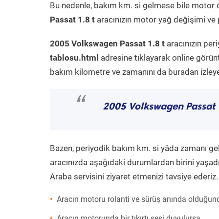
Bu nedenle, bakım km. si gelmese bile motor 
Passat 1.8 t
aracınızın motor yağ değişimi ve p
2005 Volkswagen Passat 1.8 t
aracınızın per
tablosu.html
adresine tıklayarak online görün
bakım kilometre ve zamanını da buradan izleyeb
“
2005 Volkswagen Passat 1
Bazen, periyodik bakım km. si yâda zamanı gelme
aracınızda aşağıdaki durumlardan birini yaşadı
Araba servisini ziyaret etmenizi tavsiye ederiz.
Aracın motoru rolanti ve sürüş anında olduğund
Aracın motorunda bir tıkırtı sesi duyulursa