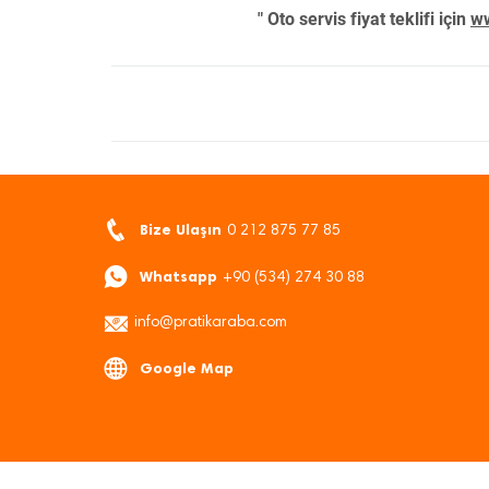
" Oto servis fiyat teklifi için
ww
Bize Ulaşın
0 212 875 77 85
Whatsapp
+90 (534) 274 30 88
info@pratikaraba.com
Google Map