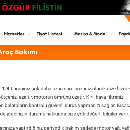
ÖZGÜR
FİLİSTİN
Hizmetler
Fiyat Listesi
Marka & Model
Fayda
Araç Bakımı
 1.8 t
aracınız çok daha uzun süre arızasız olarak size hizme
ütçenizi azaltır, motorun ömrünü uzatır. Kirli hava filtrenizi
en balataların kontrolü güvenli sürüş yapmanızı sağlar. Kısac
e aracınızın durumu hakkında size çok değerli bilgiler verir.
cınıza yaptırdığınız periyodik bakım sadece motor yağ, yağ