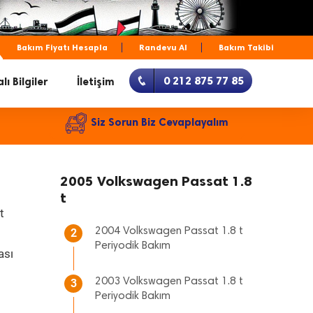
Bakım Fiyatı Hesapla
Randevu Al
Bakım Takibi
0 212 875 77 85
lı Bilgiler
İletişim
Siz Sorun Biz Cevaplayalım
2005 Volkswagen Passat 1.8
t
t
2004 Volkswagen Passat 1.8 t
2
Periyodik Bakım
ası
2003 Volkswagen Passat 1.8 t
3
Periyodik Bakım