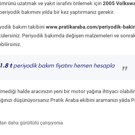
ömrünü uzatmak ve yakıt israfını önlemek için
2005 Volksw
eriyodik bakımını yılda bir kez yaptırmanız gerekir.
iyodik bakım takibini
www.pratikaraba.com/periyodik-baki
tülersiniz. Periyodik bakımda değişen malzemeleri ve sonrak
ilirsiniz.
.8 t
periyodik bakım fiyatını hemen hesapla
”
diği halde aracınızın yeni bir motor yağına ihtiyacı olabilir
ğınızı düşünüyorsanız Pratik Araba ekibini aramanızı yâda P
an daha gürültülü çalışıyorsa