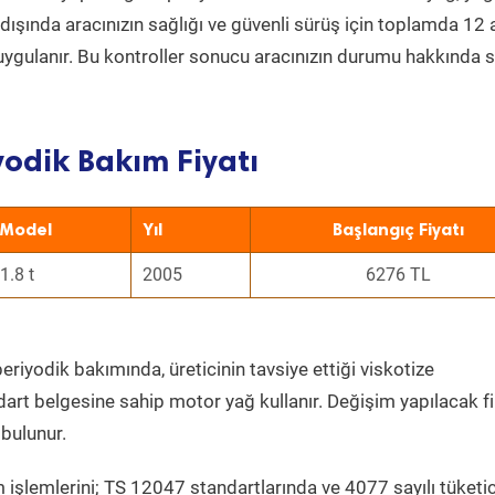
ın dışında aracınızın sağlığı ve güvenli sürüş için toplamda 12
uygulanır. Bu kontroller sonucu aracınızın durumu hakkında s
odik Bakım Fiyatı
Model
Yıl
Başlangıç Fiyatı
1.8 t
2005
6276 TL
eriyodik bakımında, üreticinin tavsiye ettiği viskotize
dart belgesine sahip motor yağ kullanır. Değişim yapılacak fi
bulunur.
 işlemlerini; TS 12047 standartlarında ve 4077 sayılı tüketic