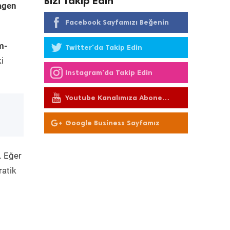
Bizi Takip Edin
agen
Facebook Sayfamızı Beğenin
m-
Twitter'da Takip Edin
i
Instagram'da Takip Edin
Youtube Kanalımıza Abone
Olun
Google Business Sayfamız
. Eğer
ratik