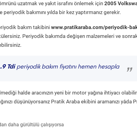
ömrünü uzatmak ve yakıt israfını önlemek için
2005 Volksw
 periyodik bakımını yılda bir kez yaptırmanız gerekir.
eriyodik bakım takibini
www.pratikaraba.com/periyodik-ba
tülersiniz. Periyodik bakımda değişen malzemeleri ve sonrak
ilirsiniz.
9 Tdi
periyodik bakım fiyatını hemen hesapla
”
diği halde aracınızın yeni bir motor yağına ihtiyacı olabilir
ğınızı düşünüyorsanız Pratik Araba ekibini aramanızı yâda P
an daha gürültülü çalışıyorsa