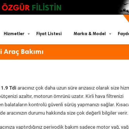
ÖZGÜR
FİLİSTİN
Hizmetler
Fiyat Listesi
Marka & Model
Fayda
i Araç Bakımı
1.9 Tdi
aracınız çok daha uzun süre arızasız olarak size hiz
ütçenizi azaltır, motorun ömrünü uzatır. Kirli hava filtrenizi
en balataların kontrolü güvenli sürüş yapmanızı sağlar. Kısac
e aracınızın durumu hakkında size çok değerli bilgiler verir.
cınıza yaptırdığınız periyodik bakım sadece motor yağ, yağ