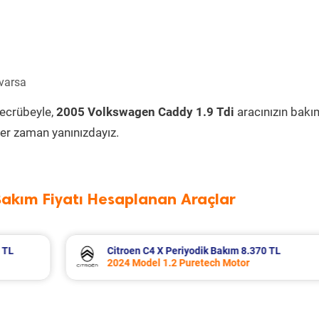
 varsa
tecrübeyle,
2005 Volkswagen Caddy 1.9 Tdi
aracınızın bakı
er zaman yanınızdayız.
Bakım Fiyatı Hesaplanan Araçlar
TL
Dacia Duster Periyodik Bakım 7.652 TL
2021 Model 1.0 Tce ECO-G Motor