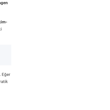
agen
kim-
i
. Eğer
ratik