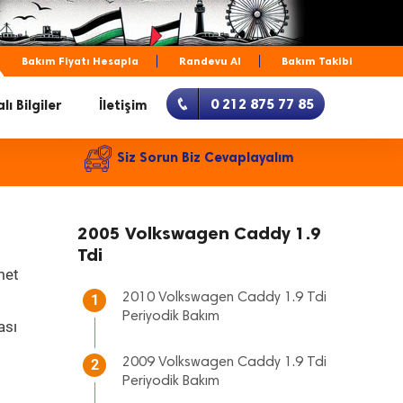
Bakım Fiyatı Hesapla
Randevu Al
Bakım Takibi
0 212 875 77 85
lı Bilgiler
İletişim
Siz Sorun Biz Cevaplayalım
2005 Volkswagen Caddy 1.9
Tdi
met
2010 Volkswagen Caddy 1.9 Tdi
1
Periyodik Bakım
ası
2009 Volkswagen Caddy 1.9 Tdi
2
Periyodik Bakım