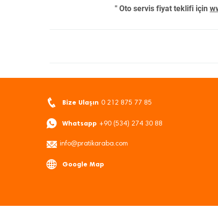
" Oto servis fiyat teklifi için
ww
Bize Ulaşın
0 212 875 77 85
Whatsapp
+90 (534) 274 30 88
info@pratikaraba.com
Google Map