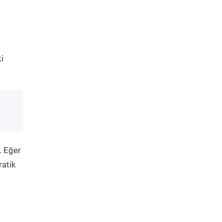
i
. Eğer
ratik