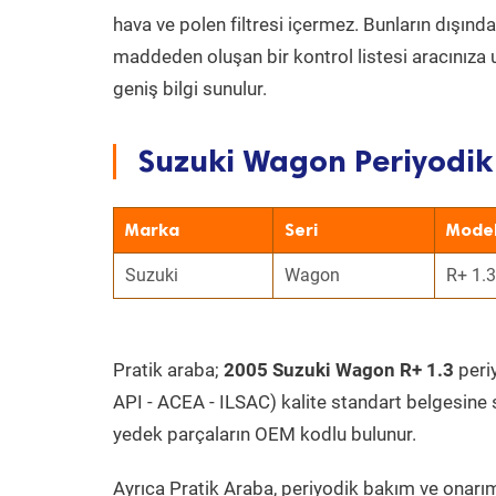
hava ve polen filtresi içermez. Bunların dışınd
maddeden oluşan bir kontrol listesi aracınıza 
geniş bilgi sunulur.
Suzuki Wagon Periyodik 
Marka
Seri
Mode
Suzuki
Wagon
R+ 1.3
Pratik araba;
2005 Suzuki Wagon R+ 1.3
periy
API - ACEA - ILSAC) kalite standart belgesine 
yedek parçaların OEM kodlu bulunur.
Ayrıca Pratik Araba, periyodik bakım ve onarım