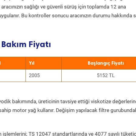
a aracınızın sağlığı ve güvenli sürüş için toplamda 12 ana
uygulanır. Bu kontroller sonucu aracınızın durumu hakkında s
Bakım Fiyatı
l
Yıl
Başlangıç Fiyatı
2005
5152 TL
odik bakımında, üreticinin tavsiye ettiği viskotize değerlerin
sahip motor yağ kullanır. Değişim yapılacak filtre gurubunda
 işlemlerini; TS 12047 standartlarında ve 4077 sayılı tüketic