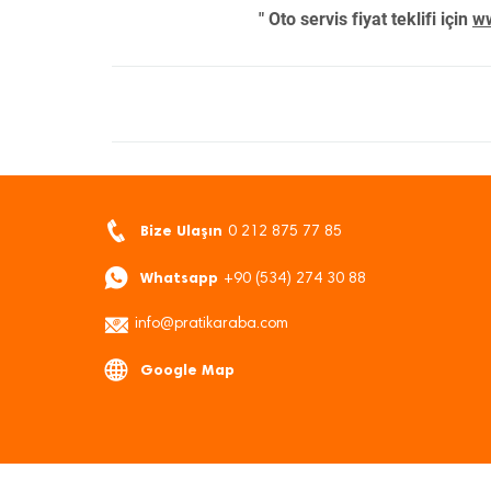
" Oto servis fiyat teklifi için
ww
Bize Ulaşın
0 212 875 77 85
Whatsapp
+90 (534) 274 30 88
info@pratikaraba.com
Google Map