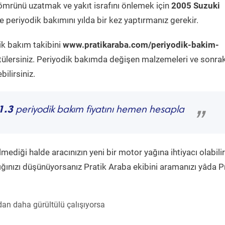
ömrünü uzatmak ve yakıt israfını önlemek için
2005 Suzuki
 periyodik bakımını yılda bir kez yaptırmanız gerekir.
ik bakım takibini
www.pratikaraba.com/periyodik-bakim-
tülersiniz. Periyodik bakımda değişen malzemeleri ve sonrak
ilirsiniz.
1.3
periyodik bakım fiyatını hemen hesapla
”
diği halde aracınızın yeni bir motor yağına ihtiyacı olabilir
ğınızı düşünüyorsanız Pratik Araba ekibini aramanızı yâda P
an daha gürültülü çalışıyorsa