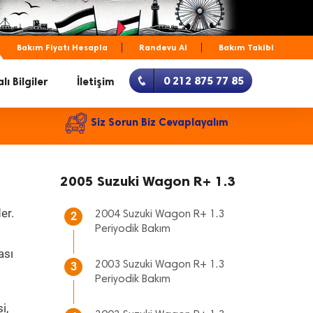
Bakım Fiyatı Hesapla
Randevu Al
Bakım Takibi
0 212 875 77 85
lı Bilgiler
İletişim
Siz Sorun Biz Cevaplayalım
2005 Suzuki Wagon R+ 1.3
er.
2004 Suzuki Wagon R+ 1.3
2
Periyodik Bakım
ası
2003 Suzuki Wagon R+ 1.3
3
Periyodik Bakım
i,