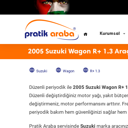
Kurumsal
2005 Suzuki Wagon R+ 1.3 Ara
Suzuki
Wagon
R+ 1.3
Düzenli periyodik ile
2005 Suzuki Wagon R+ 1
Düzenli değiştirdiğiniz motor yağı, yakıt bütçeni
değiştirmeniz, motor performansını arttırır. Fr
periyodik bakım hem güvenliğinizi sağlar hem d
Pratik Araba servisinde
Suzuki
marka aracınıza