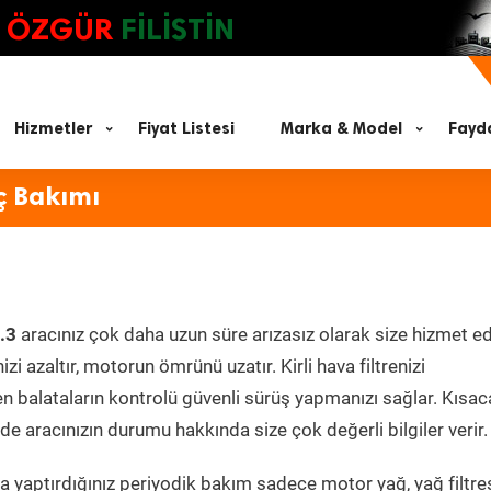
ÖZGÜR
FİLİSTİN
Hizmetler
Fiyat Listesi
Marka & Model
Fayda
ç Bakımı
.3
aracınız çok daha uzun süre arızasız olarak size hizmet ed
zi azaltır, motorun ömrünü uzatır. Kirli hava filtrenizi
en balataların kontrolü güvenli sürüş yapmanızı sağlar. Kısac
e aracınızın durumu hakkında size çok değerli bilgiler verir.
 yaptırdığınız periyodik bakım sadece motor yağ, yağ filtres