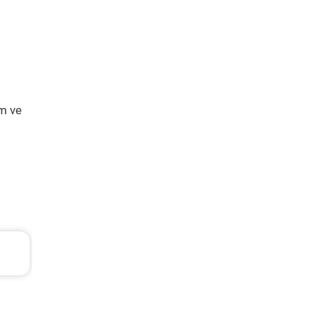
ım ve
TL
Hyundai Accent Era Periyodik Bakım 5.310 T
2010 Model 1.4 Motor