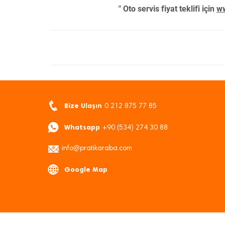
" Oto servis fiyat teklifi için
ww
Bize Ulaşın
0 212 875 77 85
Whatsapp
+90 (534) 274 30 88
info@pratikaraba.com
Google Map