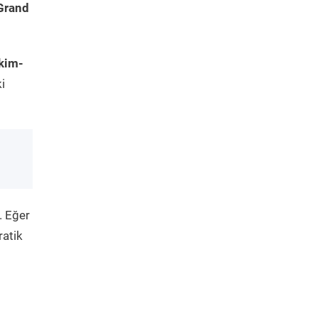
Grand
kim-
i
. Eğer
ratik