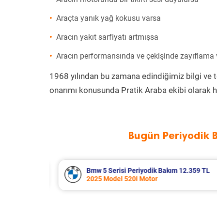
Araçta yanık yağ kokusu varsa
Aracın yakıt sarfiyatı artmışsa
Aracın performansında ve çekişinde zayıflama
1968 yılından bu zamana edindiğimiz bilgi ve 
onarımı konusunda Pratik Araba ekibi olarak h
Bugün Periyodik 
12.359 TL
Suzuki Vitara Periyodik Bakım 7.68
2020 Model 1.4 BoosterJet Motor