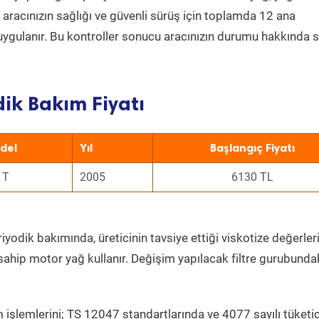
a aracınızın sağlığı ve güvenli sürüş için toplamda 12 ana
uygulanır. Bu kontroller sonucu aracınızın durumu hakkında s
dik Bakım Fiyatı
del
Yıl
Başlangıç Fiyatı
 T
2005
6130 TL
iyodik bakımında, üreticinin tavsiye ettiği viskotize değerleri
sahip motor yağ kullanır. Değişim yapılacak filtre gurubunda
 işlemlerini; TS 12047 standartlarında ve 4077 sayılı tüketic