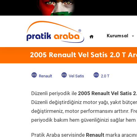
Kurumsal
2005 Renault Vel Satis 2.0 T A
Renault
Vel Satis
2.0 T
Düzenli periyodik ile
2005 Renault Vel Satis 2
Düzenli değiştirdiğiniz motor yağı, yakıt bütçeni
değiştirmeniz, motor performansını arttırır. Fr
periyodik bakım hem güvenliğinizi sağlar hem d
Pratik Araba servisinde
Renault
marka aracınız