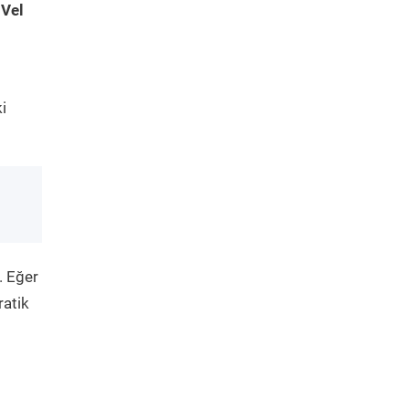
 Vel
i
. Eğer
ratik