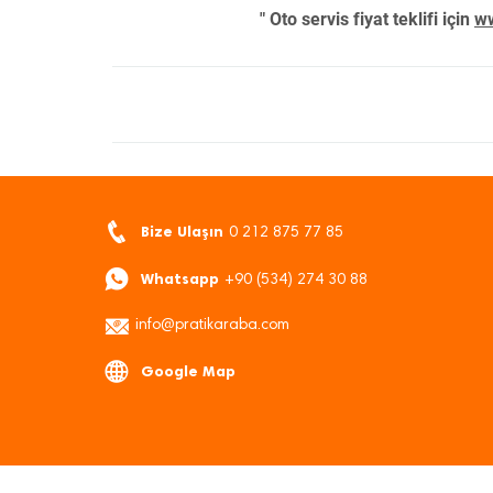
" Oto servis fiyat teklifi için
ww
Bize Ulaşın
0 212 875 77 85
Whatsapp
+90 (534) 274 30 88
info@pratikaraba.com
Google Map