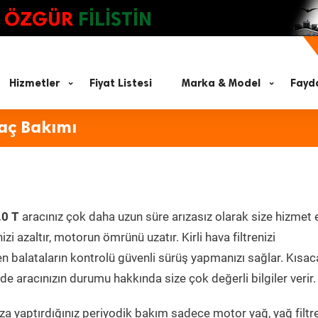
ÖZGÜR
FİLİSTİN
Hizmetler
Fiyat Listesi
Marka & Model
Fayda
raç Bakımı
.0 T
aracınız çok daha uzun süre arızasız olarak size hizmet 
zi azaltır, motorun ömrünü uzatır. Kirli hava filtrenizi
en balataların kontrolü güvenli sürüş yapmanızı sağlar. Kısac
e aracınızın durumu hakkında size çok değerli bilgiler verir.
a yaptırdığınız periyodik bakım sadece motor yağ, yağ filtre