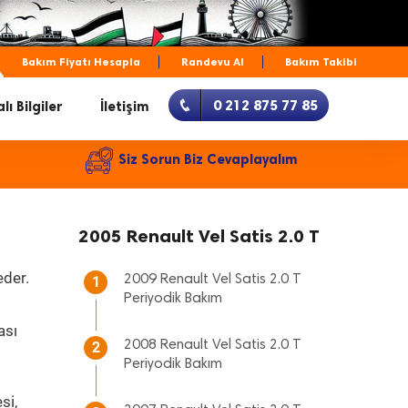
Bakım Fiyatı Hesapla
Randevu Al
Bakım Takibi
0 212 875 77 85
lı Bilgiler
İletişim
Siz Sorun Biz Cevaplayalım
2005 Renault Vel Satis 2.0 T
eder.
2009 Renault Vel Satis 2.0 T
1
Periyodik Bakım
ası
2008 Renault Vel Satis 2.0 T
2
Periyodik Bakım
si,