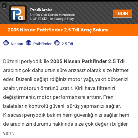
×
PratikAraba
Menü
İNDİR
Üstün Oto Servis Hizmetleri
ÜCRETSİZ - In Google Play
2005 Nissan Pathfinder 2.5 Tdi Araç Bakımı
Nissan
Pathfinder
2.5 Tdi
Düzenli periyodik ile
2005 Nissan Pathfinder 2.5 Tdi
aracınız çok daha uzun süre arızasız olarak size hizmet
eder. Düzenli değiştirdiğiniz motor yağı, yakıt bütçenizi
azaltır, motorun ömrünü uzatır. Kirli hava filtrenizi
değiştirmeniz, motor performansını arttırır. Fren
balataların kontrolü güvenli sürüş yapmanızı sağlar.
Kısacası periyodik bakım hem güvenliğinizi sağlar hem
de aracınızın durumu hakkında size çok değerli bilgiler
verir.