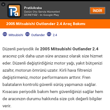
×
PratikAraba
Menü
İNDİR
Üstün Oto Servis Hizmetleri
ÜCRETSİZ - In Google Play
2005 Mitsubishi Outlander 2.4 Araç Bakımı
Mitsubishi
Outlander
2.4
Düzenli periyodik ile
2005 Mitsubishi Outlander 2.4
aracınız çok daha uzun süre arızasız olarak size hizmet
eder. Düzenli değiştirdiğiniz motor yağı, yakıt bütçenizi
azaltır, motorun ömrünü uzatır. Kirli hava filtrenizi
değiştirmeniz, motor performansını arttırır. Fren
balataların kontrolü güvenli sürüş yapmanızı sağlar.
Kısacası periyodik bakım hem güvenliğinizi sağlar hem
de aracınızın durumu hakkında size çok değerli bilgiler
verir.