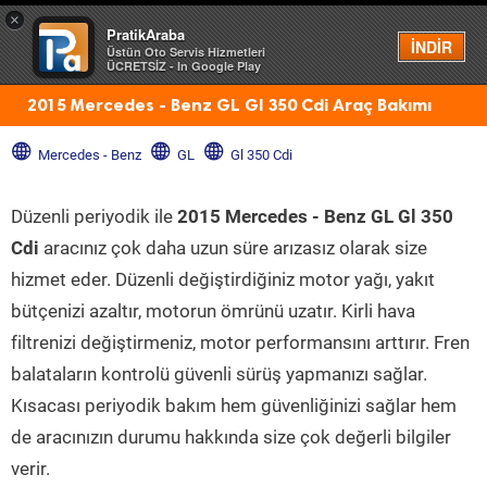
×
PratikAraba
Menü
İNDİR
Üstün Oto Servis Hizmetleri
ÜCRETSİZ - In Google Play
2015 Mercedes - Benz GL Gl 350 Cdi Araç Bakımı
Mercedes - Benz
GL
Gl 350 Cdi
Düzenli periyodik ile
2015 Mercedes - Benz GL Gl 350
Cdi
aracınız çok daha uzun süre arızasız olarak size
hizmet eder. Düzenli değiştirdiğiniz motor yağı, yakıt
bütçenizi azaltır, motorun ömrünü uzatır. Kirli hava
filtrenizi değiştirmeniz, motor performansını arttırır. Fren
balataların kontrolü güvenli sürüş yapmanızı sağlar.
Kısacası periyodik bakım hem güvenliğinizi sağlar hem
de aracınızın durumu hakkında size çok değerli bilgiler
verir.