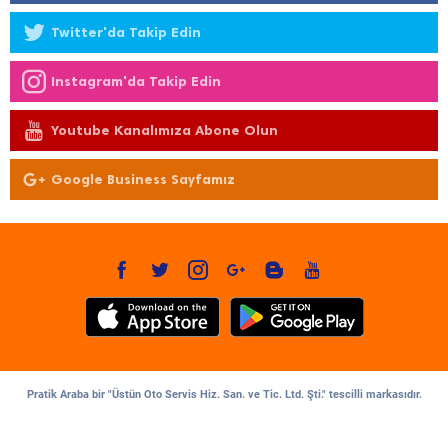
Twitter'da Takip Edin
Instagram'da Takip Edin
Youtube Kanalımıza Abone Olun
Google Business Sayfamız
Pratik Araba bir "Üstün Oto Servis Hiz. San. ve Tic. Ltd. Şti." tescilli markasıdır.