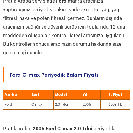
Pratik Araba servisinde
Ford
marka aracınıza
yaptırdığınız periyodik bakım sadece motor yağ, yağ
filtresi, hava ve polen filtresi içermez. Bunların dışında
aracınızın sağlığı ve güvenli sürüş için toplamda 12 ana
maddeden oluşan bir kontrol listesi aracınıza uygulanır.
Bu kontroller sonucu aracınızın durumu hakkında size
geniş bilgi sunulur.
Ford C-max Periyodik Bakım Fiyatı
Marka
Seri
Model
Yıl
Ford
C-max
2.0 Tdci
2005
6503 TL
Pratik araba;
2005 Ford C-max 2.0 Tdci
periyodik