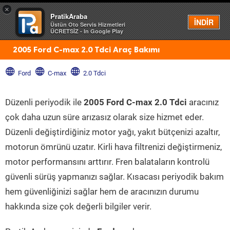
×
PratikAraba
Menü
İNDİR
Üstün Oto Servis Hizmetleri
ÜCRETSİZ - In Google Play
2005 Ford C-max 2.0 Tdci Araç Bakımı
Ford
C-max
2.0 Tdci
Düzenli periyodik ile
2005 Ford C-max 2.0 Tdci
aracınız
çok daha uzun süre arızasız olarak size hizmet eder.
Düzenli değiştirdiğiniz motor yağı, yakıt bütçenizi azaltır,
motorun ömrünü uzatır. Kirli hava filtrenizi değiştirmeniz,
motor performansını arttırır. Fren balataların kontrolü
güvenli sürüş yapmanızı sağlar. Kısacası periyodik bakım
hem güvenliğinizi sağlar hem de aracınızın durumu
hakkında size çok değerli bilgiler verir.