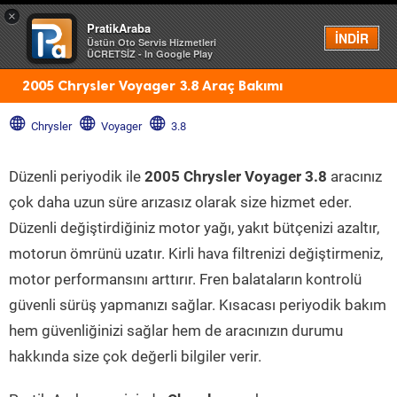
×
PratikAraba
Menü
İNDİR
Üstün Oto Servis Hizmetleri
ÜCRETSİZ - In Google Play
2005 Chrysler Voyager 3.8 Araç Bakımı
Chrysler
Voyager
3.8
Düzenli periyodik ile
2005 Chrysler Voyager 3.8
aracınız
çok daha uzun süre arızasız olarak size hizmet eder.
Düzenli değiştirdiğiniz motor yağı, yakıt bütçenizi azaltır,
motorun ömrünü uzatır. Kirli hava filtrenizi değiştirmeniz,
motor performansını arttırır. Fren balataların kontrolü
güvenli sürüş yapmanızı sağlar. Kısacası periyodik bakım
hem güvenliğinizi sağlar hem de aracınızın durumu
hakkında size çok değerli bilgiler verir.