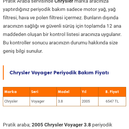
Pratik Araba servisinde
Chrysler
marka aracınıza
yaptırdığınız periyodik bakım sadece motor yağ, yağ
filtresi, hava ve polen filtresi içermez. Bunların dışında
aracınızın sağlığı ve güvenli sürüş için toplamda 12 ana
maddeden oluşan bir kontrol listesi aracınıza uygulanır.
Bu kontroller sonucu aracınızın durumu hakkında size
geniş bilgi sunulur.
Chrysler Voyager Periyodik Bakım Fiyatı
Marka
Seri
Model
Yıl
Chrysler
Voyager
3.8
2005
6547 TL
Pratik araba;
2005 Chrysler Voyager 3.8
periyodik