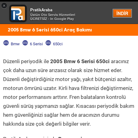
×
PratikAraba
Menü
İNDİR
Üstün Oto Servis Hizmetleri
ÜCRETSİZ - In Google Play
2005 Bmw 6 Serisi 650ci Araç Bakımı
Bmw
6 Serisi
650ci
Düzenli periyodik ile
2005 Bmw 6 Serisi 650ci
aracınız
çok daha uzun süre arızasız olarak size hizmet eder.
Düzenli değiştirdiğiniz motor yağı, yakıt bütçenizi azaltır,
motorun ömrünü uzatır. Kirli hava filtrenizi değiştirmeniz,
motor performansını arttırır. Fren balataların kontrolü
güvenli sürüş yapmanızı sağlar. Kısacası periyodik bakım
hem güvenliğinizi sağlar hem de aracınızın durumu
hakkında size çok değerli bilgiler verir.