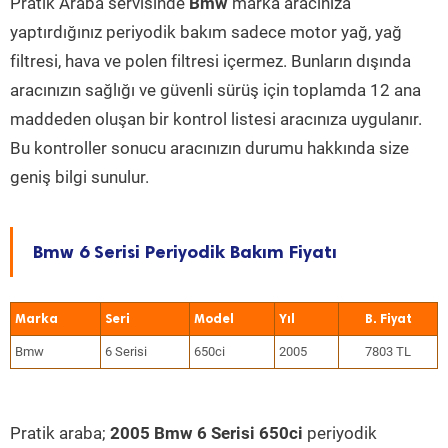
Pratik Araba servisinde
Bmw
marka aracınıza
yaptırdığınız periyodik bakım sadece motor yağ, yağ
filtresi, hava ve polen filtresi içermez. Bunların dışında
aracınızın sağlığı ve güvenli sürüş için toplamda 12 ana
maddeden oluşan bir kontrol listesi aracınıza uygulanır.
Bu kontroller sonucu aracınızın durumu hakkında size
geniş bilgi sunulur.
Bmw 6 Serisi Periyodik Bakım Fiyatı
Marka
Seri
Model
Yıl
Bmw
6 Serisi
650ci
2005
7803 TL
Pratik araba;
2005 Bmw 6 Serisi 650ci
periyodik