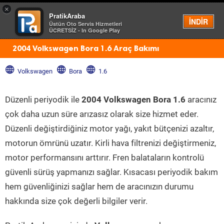
×
PratikAraba
Menü
İNDİR
Üstün Oto Servis Hizmetleri
ÜCRETSİZ - In Google Play
2004 Volkswagen Bora 1.6 Araç Bakımı
Volkswagen
Bora
1.6
Düzenli periyodik ile
2004 Volkswagen Bora 1.6
aracınız
çok daha uzun süre arızasız olarak size hizmet eder.
Düzenli değiştirdiğiniz motor yağı, yakıt bütçenizi azaltır,
motorun ömrünü uzatır. Kirli hava filtrenizi değiştirmeniz,
motor performansını arttırır. Fren balataların kontrolü
güvenli sürüş yapmanızı sağlar. Kısacası periyodik bakım
hem güvenliğinizi sağlar hem de aracınızın durumu
hakkında size çok değerli bilgiler verir.