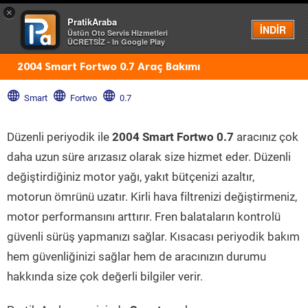
×
PratikAraba
Menü
İNDİR
Üstün Oto Servis Hizmetleri
ÜCRETSİZ - In Google Play
2004 Smart Fortwo 0.7 Araç Bakımı
Smart
Fortwo
0.7
Düzenli periyodik ile
2004 Smart Fortwo 0.7
aracınız çok
daha uzun süre arızasız olarak size hizmet eder. Düzenli
değiştirdiğiniz motor yağı, yakıt bütçenizi azaltır,
motorun ömrünü uzatır. Kirli hava filtrenizi değiştirmeniz,
motor performansını arttırır. Fren balataların kontrolü
güvenli sürüş yapmanızı sağlar. Kısacası periyodik bakım
hem güvenliğinizi sağlar hem de aracınızın durumu
hakkında size çok değerli bilgiler verir.