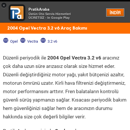
×
PratikAraba
Menü
İNDİR
Üstün Oto Servis Hizmetleri
ÜCRETSİZ - In Google Play
2004 Opel Vectra 3.2 v6 Araç Bakımı
Opel
Vectra
3.2 v6
Düzenli periyodik ile
2004 Opel Vectra 3.2 v6
aracınız
çok daha uzun süre arızasız olarak size hizmet eder.
Düzenli değiştirdiğiniz motor yağı, yakıt bütçenizi azaltır,
motorun ömrünü uzatır. Kirli hava filtrenizi değiştirmeniz,
motor performansını arttırır. Fren balataların kontrolü
güvenli sürüş yapmanızı sağlar. Kısacası periyodik bakım
hem güvenliğinizi sağlar hem de aracınızın durumu
hakkında size çok değerli bilgiler verir.