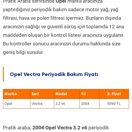
Pratik Araba servisinde
Opel
marka aracınıza
yaptırdığınız periyodik bakım sadece motor yağ, yağ
filtresi, hava ve polen filtresi içermez. Bunların dışında
aracınızın sağlığı ve güvenli sürüş için toplamda 12 ana
maddeden oluşan bir kontrol listesi aracınıza uygulanır.
Bu kontroller sonucu aracınızın durumu hakkında size
geniş bilgi sunulur.
Opel Vectra Periyodik Bakım Fiyatı
Marka
Seri
Model
Yıl
Opel
Vectra
3.2 v6
2004
5590 TL
Pratik araba;
2004 Opel Vectra 3.2 v6
periyodik