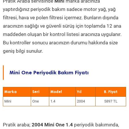
Pratik Araba servisinde
Mini
marka aracınıza
yaptırdığınız periyodik bakım sadece motor yağ, yağ
filtresi, hava ve polen filtresi içermez. Bunların dışında
aracınızın sağlığı ve güvenli sürüş için toplamda 12 ana
maddeden oluşan bir kontrol listesi aracınıza uygulanır.
Bu kontroller sonucu aracınızın durumu hakkında size
geniş bilgi sunulur.
Mini One Periyodik Bakım Fiyatı
Marka
Seri
Model
Yıl
Mini
One
1.4
2004
5897 TL
Pratik araba;
2004 Mini One 1.4
periyodik bakımında,