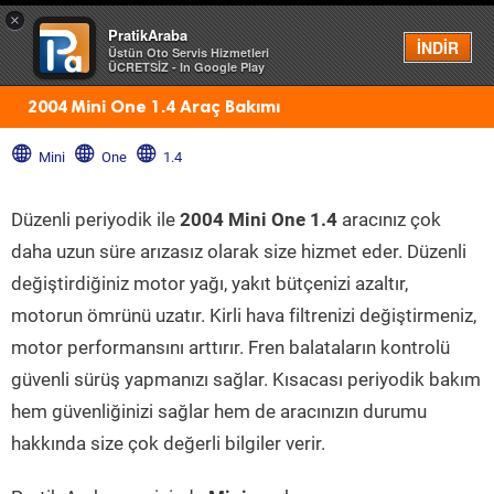
×
PratikAraba
Menü
İNDİR
Üstün Oto Servis Hizmetleri
ÜCRETSİZ - In Google Play
2004 Mini One 1.4 Araç Bakımı
Mini
One
1.4
Düzenli periyodik ile
2004 Mini One 1.4
aracınız çok
daha uzun süre arızasız olarak size hizmet eder. Düzenli
değiştirdiğiniz motor yağı, yakıt bütçenizi azaltır,
motorun ömrünü uzatır. Kirli hava filtrenizi değiştirmeniz,
motor performansını arttırır. Fren balataların kontrolü
güvenli sürüş yapmanızı sağlar. Kısacası periyodik bakım
hem güvenliğinizi sağlar hem de aracınızın durumu
hakkında size çok değerli bilgiler verir.