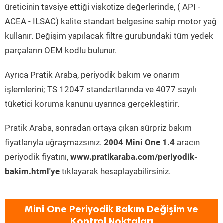
üreticinin tavsiye ettiği viskotize değerlerinde, ( API -
ACEA - ILSAC) kalite standart belgesine sahip motor yağ
kullanır. Değişim yapılacak filtre gurubundaki tüm yedek
parçaların OEM kodlu bulunur.
Ayrıca Pratik Araba, periyodik bakım ve onarım
işlemlerini; TS 12047 standartlarında ve 4077 sayılı
tüketici koruma kanunu uyarınca gerçekleştirir.
Pratik Araba, sonradan ortaya çıkan sürpriz bakım
fiyatlarıyla uğraşmazsınız.
2004 Mini One 1.4
aracın
periyodik fiyatını,
www.pratikaraba.com/periyodik-
bakim.html'ye
tıklayarak hesaplayabilirsiniz.
Mini One Periyodik Bakım Değişim ve
Kontrol Noktaları