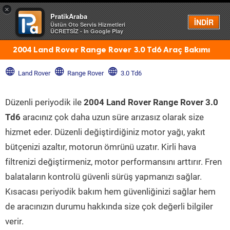
×
PratikAraba
Menü
İNDİR
Üstün Oto Servis Hizmetleri
ÜCRETSİZ - In Google Play
2004 Land Rover Range Rover 3.0 Td6 Araç Bakımı
Land Rover
Range Rover
3.0 Td6
Düzenli periyodik ile
2004 Land Rover Range Rover 3.0
Td6
aracınız çok daha uzun süre arızasız olarak size
hizmet eder. Düzenli değiştirdiğiniz motor yağı, yakıt
bütçenizi azaltır, motorun ömrünü uzatır. Kirli hava
filtrenizi değiştirmeniz, motor performansını arttırır. Fren
balataların kontrolü güvenli sürüş yapmanızı sağlar.
Kısacası periyodik bakım hem güvenliğinizi sağlar hem
de aracınızın durumu hakkında size çok değerli bilgiler
verir.