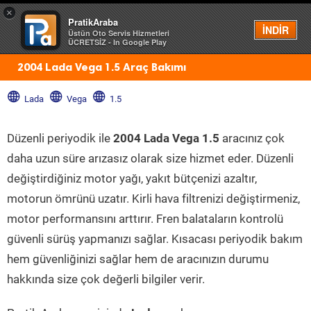
×
PratikAraba
Menü
İNDİR
Üstün Oto Servis Hizmetleri
ÜCRETSİZ - In Google Play
2004 Lada Vega 1.5 Araç Bakımı
Lada
Vega
1.5
Düzenli periyodik ile
2004 Lada Vega 1.5
aracınız çok
daha uzun süre arızasız olarak size hizmet eder. Düzenli
değiştirdiğiniz motor yağı, yakıt bütçenizi azaltır,
motorun ömrünü uzatır. Kirli hava filtrenizi değiştirmeniz,
motor performansını arttırır. Fren balataların kontrolü
güvenli sürüş yapmanızı sağlar. Kısacası periyodik bakım
hem güvenliğinizi sağlar hem de aracınızın durumu
hakkında size çok değerli bilgiler verir.