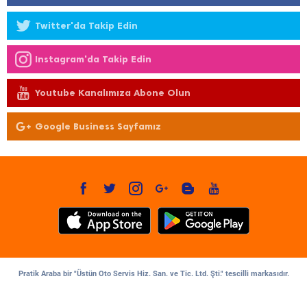
Twitter'da Takip Edin
Instagram'da Takip Edin
Youtube Kanalımıza Abone Olun
Google Business Sayfamız
Pratik Araba bir "Üstün Oto Servis Hiz. San. ve Tic. Ltd. Şti." tescilli markasıdır.