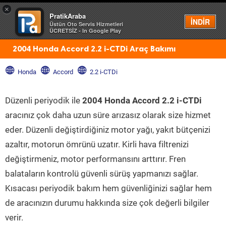
×
PratikAraba
Menü
İNDİR
Üstün Oto Servis Hizmetleri
ÜCRETSİZ - In Google Play
2004 Honda Accord 2.2 i-CTDi Araç Bakımı
Honda
Accord
2.2 i-CTDi
Düzenli periyodik ile
2004 Honda Accord 2.2 i-CTDi
aracınız çok daha uzun süre arızasız olarak size hizmet
eder. Düzenli değiştirdiğiniz motor yağı, yakıt bütçenizi
azaltır, motorun ömrünü uzatır. Kirli hava filtrenizi
değiştirmeniz, motor performansını arttırır. Fren
balataların kontrolü güvenli sürüş yapmanızı sağlar.
Kısacası periyodik bakım hem güvenliğinizi sağlar hem
de aracınızın durumu hakkında size çok değerli bilgiler
verir.