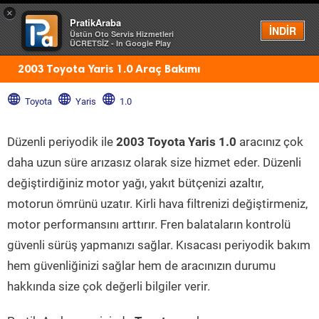
×
PratikAraba
Menü
İNDİR
Üstün Oto Servis Hizmetleri
ÜCRETSİZ - In Google Play
2003 Toyota Yaris 1.0 Araç Bakımı
Toyota
Yaris
1.0
Düzenli periyodik ile
2003 Toyota Yaris 1.0
aracınız çok
daha uzun süre arızasız olarak size hizmet eder. Düzenli
değiştirdiğiniz motor yağı, yakıt bütçenizi azaltır,
motorun ömrünü uzatır. Kirli hava filtrenizi değiştirmeniz,
motor performansını arttırır. Fren balataların kontrolü
güvenli sürüş yapmanızı sağlar. Kısacası periyodik bakım
hem güvenliğinizi sağlar hem de aracınızın durumu
hakkında size çok değerli bilgiler verir.