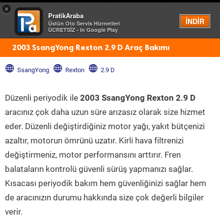
×
PratikAraba
Menü
İNDİR
Üstün Oto Servis Hizmetleri
ÜCRETSİZ - In Google Play
2003 SsangYong Rexton 2.9 D Araç Bakımı
SsangYong
Rexton
2.9 D
Düzenli periyodik ile
2003 SsangYong Rexton 2.9 D
aracınız çok daha uzun süre arızasız olarak size hizmet
eder. Düzenli değiştirdiğiniz motor yağı, yakıt bütçenizi
azaltır, motorun ömrünü uzatır. Kirli hava filtrenizi
değiştirmeniz, motor performansını arttırır. Fren
balataların kontrolü güvenli sürüş yapmanızı sağlar.
Kısacası periyodik bakım hem güvenliğinizi sağlar hem
de aracınızın durumu hakkında size çok değerli bilgiler
verir.