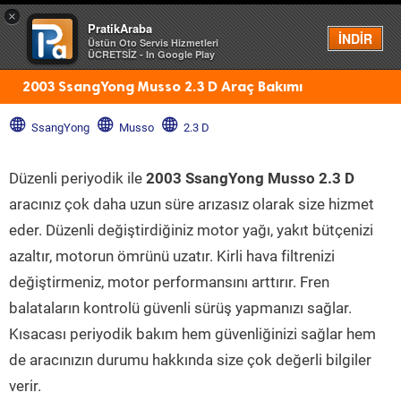
×
PratikAraba
Menü
İNDİR
Üstün Oto Servis Hizmetleri
ÜCRETSİZ - In Google Play
2003 SsangYong Musso 2.3 D Araç Bakımı
SsangYong
Musso
2.3 D
Düzenli periyodik ile
2003 SsangYong Musso 2.3 D
aracınız çok daha uzun süre arızasız olarak size hizmet
eder. Düzenli değiştirdiğiniz motor yağı, yakıt bütçenizi
azaltır, motorun ömrünü uzatır. Kirli hava filtrenizi
değiştirmeniz, motor performansını arttırır. Fren
balataların kontrolü güvenli sürüş yapmanızı sağlar.
Kısacası periyodik bakım hem güvenliğinizi sağlar hem
de aracınızın durumu hakkında size çok değerli bilgiler
verir.