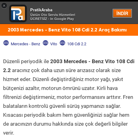
×
PratikAraba
Menü
İNDİR
Üstün Oto Servis Hizmetleri
ÜCRETSİZ - In Google Play
2003 Mercedes - Benz Vito 108 Cdi 2.2 Araç Bakımı
Mercedes - Benz
Vito
108 Cdi 2.2
Düzenli periyodik ile
2003 Mercedes - Benz Vito 108 Cdi
2.2
aracınız çok daha uzun süre arızasız olarak size
hizmet eder. Düzenli değiştirdiğiniz motor yağı, yakıt
bütçenizi azaltır, motorun ömrünü uzatır. Kirli hava
filtrenizi değiştirmeniz, motor performansını arttırır. Fren
balataların kontrolü güvenli sürüş yapmanızı sağlar.
Kısacası periyodik bakım hem güvenliğinizi sağlar hem
de aracınızın durumu hakkında size çok değerli bilgiler
verir.