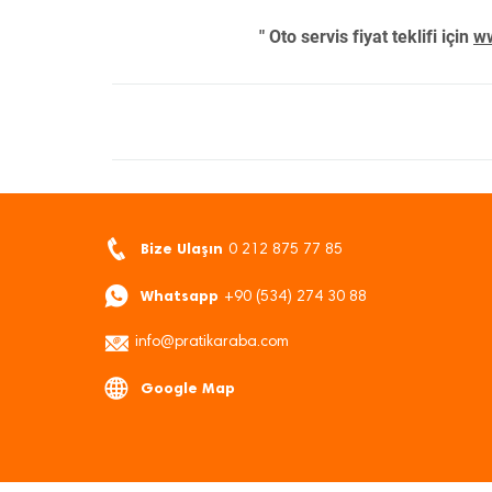
" Oto servis fiyat teklifi için
ww
Bize Ulaşın
0 212 875 77 85
Whatsapp
+90 (534) 274 30 88
info@pratikaraba.com
Google Map