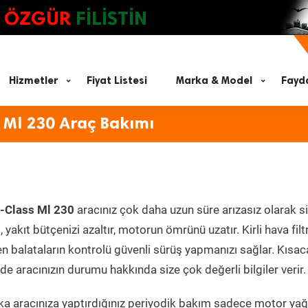
ÖZGÜR
FİLİSTİN
Hizmetler
Fiyat Listesi
Marka & Model
Fayda
 Ml 230 Araç Bakımı
-Class Ml 230
aracınız çok daha uzun süre arızasız olarak s
yakıt bütçenizi azaltır, motorun ömrünü uzatır. Kirli hava filt
en balataların kontrolü güvenli sürüş yapmanızı sağlar. Kısac
e aracınızın durumu hakkında size çok değerli bilgiler verir.
a aracınıza yaptırdığınız periyodik bakım sadece motor yağ