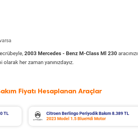
 varsa
tecrübeyle,
2003 Mercedes - Benz M-Class Ml 230
aracınızı
i olarak her zaman yanınızdayız.
Bakım Fiyatı Hesaplanan Araçlar
389 TL
Fiat Egea Cross Periyodik Bakım 8.683 T
2023 Model 1.6 Multijet Motor