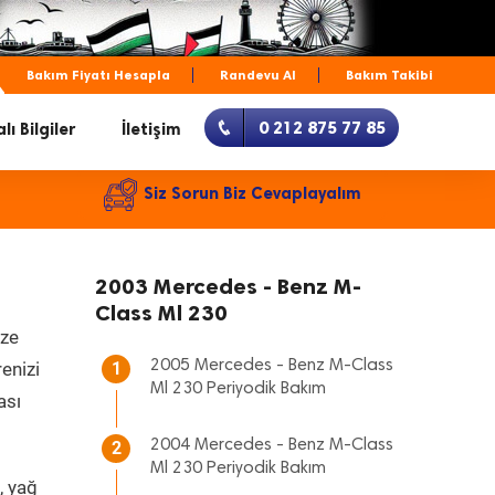
Bakım Fiyatı Hesapla
Randevu Al
Bakım Takibi
0 212 875 77 85
lı Bilgiler
İletişim
Siz Sorun Biz Cevaplayalım
2003 Mercedes - Benz M-
Class Ml 230
ize
2005 Mercedes - Benz M-Class
renizi
1
Ml 230 Periyodik Bakım
ası
2004 Mercedes - Benz M-Class
2
Ml 230 Periyodik Bakım
, yağ