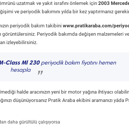
ömrünü uzatmak ve yakıt israfını önlemek için
2003 Mercede
işimi ve periyodik bakımını yılda bir kez yaptırmanız gerekir
nızın periyodik bakım takibini
www.pratikaraba.com/periyo
e görüntülersiniz. Periyodik bakımda değişen malzemeleri v
 izleyebilirsiniz.
M-Class Ml 230
periyodik bakım fiyatını hemen
hesapla
”
diği halde aracınızın yeni bir motor yağına ihtiyacı olabilir
ğınızı düşünüyorsanız Pratik Araba ekibini aramanızı yâda P
an daha gürültülü çalışıyorsa