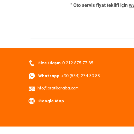
" Oto servis fiyat teklifi için
ww
Bize Ulaşın
0 212 875 77 85
Whatsapp
+90 (534) 274 30 88
info@pratikaraba.com
Google Map