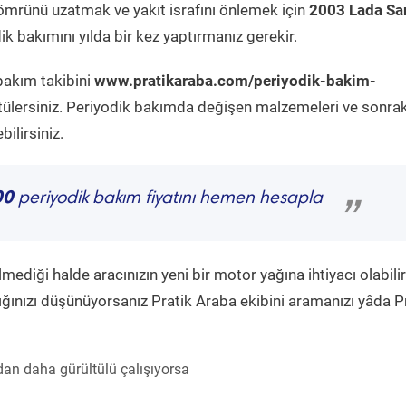
ömrünü uzatmak ve yakıt israfını önlemek için
2003 Lada S
k bakımını yılda bir kez yaptırmanız gerekir.
bakım takibini
www.pratikaraba.com/periyodik-bakim-
tülersiniz. Periyodik bakımda değişen malzemeleri ve sonrak
ilirsiniz.
00
periyodik bakım fiyatını hemen hesapla
”
diği halde aracınızın yeni bir motor yağına ihtiyacı olabilir
ğınızı düşünüyorsanız Pratik Araba ekibini aramanızı yâda P
an daha gürültülü çalışıyorsa