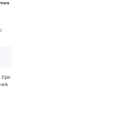
amara
i
. Eğer
ratik