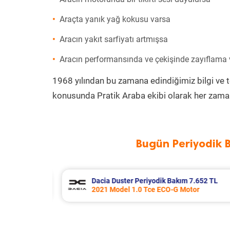
Araçta yanık yağ kokusu varsa
Aracın yakıt sarfiyatı artmışsa
Aracın performansında ve çekişinde zayıflama
1968 yılından bu zamana edindiğimiz bilgi ve 
konusunda Pratik Araba ekibi olarak her zaman
Bugün Periyodik 
.652 TL
Skoda Rapid Periyodik Bakım 7.707
r
2017 Model 1.4 Tdi Greentech Moto