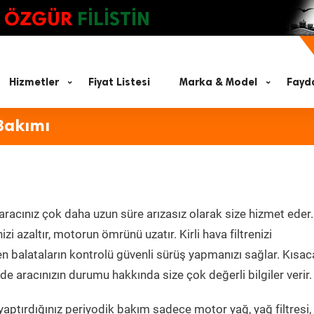
ÖZGÜR
FİLİSTİN
Hizmetler
Fiyat Listesi
Marka & Model
Fayda
Bakımı
aracınız çok daha uzun süre arızasız olarak size hizmet eder.
zi azaltır, motorun ömrünü uzatır. Kirli hava filtrenizi
en balataların kontrolü güvenli sürüş yapmanızı sağlar. Kısac
e aracınızın durumu hakkında size çok değerli bilgiler verir.
aptırdığınız periyodik bakım sadece motor yağ, yağ filtresi,