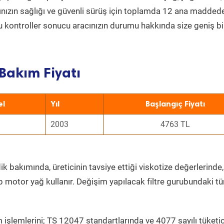
acınızın sağlığı ve güvenli sürüş için toplamda 12 ana madded
 Bu kontroller sonucu aracınızın durumu hakkında size geniş bi
Bakım Fiyatı
el
Yıl
Başlangıç Fiyatı
2003
4763 TL
k bakımında, üreticinin tavsiye ettiği viskotize değerlerinde,
p motor yağ kullanır. Değişim yapılacak filtre gurubundaki t
 işlemlerini; TS 12047 standartlarında ve 4077 sayılı tüketic