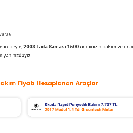
 varsa
tecrübeyle,
2003 Lada Samara 1500
aracınızın bakım ve ona
 yanınızdayız.
Bakım Fiyatı Hesaplanan Araçlar
 TL
Porsche Panamera Periyodik Bakım 13.5
r
2011 Model 3.6 4 Motor