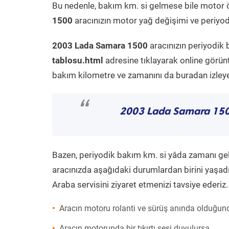
Bu nedenle, bakım km. si gelmese bile motor 
1500
aracınızın motor yağ değişimi ve periyodi
2003 Lada Samara 1500
aracınızın periyodik 
tablosu.html
adresine tıklayarak online görün
bakım kilometre ve zamanını da buradan izleyeb
“
2003 Lada Samara 15
Bazen, periyodik bakım km. si yâda zamanı gelme
aracınızda aşağıdaki durumlardan birini yaşadı
Araba servisini ziyaret etmenizi tavsiye ederiz.
Aracın motoru rolanti ve sürüş anında olduğund
Aracın motorunda bir tıkırtı sesi duyulursa