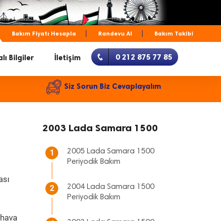
Bakım Fiyatı Hesapla
Randevu Al
Bakım Takibi
0 212 875 77 85
lı Bilgiler
İletişim
Siz Sorun Biz Cevaplayalım
2003 Lada Samara 1500
2005 Lada Samara 1500
1
Periyodik Bakım
ası
2004 Lada Samara 1500
2
Periyodik Bakım
 hava