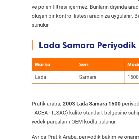
ve polen filtresi içermez. Bunların dışında ar
oluşan bir kontrol listesi aracınıza uygulanır.
sunulur.
Lada Samara Periyodik 
Marka
Seri
Mod
Lada
Samara
1500
Pratik araba;
2003 Lada Samara 1500
periyodi
- ACEA - ILSAC) kalite standart belgesine sahi
yedek parçaların OEM kodlu bulunur.
Ayrıca Pratik Araba, periyodik bakım ve onarım