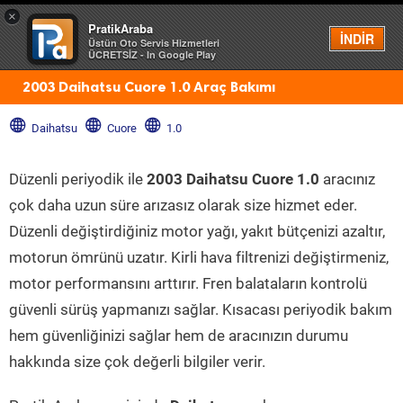
×
PratikAraba
Menü
İNDİR
Üstün Oto Servis Hizmetleri
ÜCRETSİZ - In Google Play
2003 Daihatsu Cuore 1.0 Araç Bakımı
Daihatsu
Cuore
1.0
Düzenli periyodik ile
2003 Daihatsu Cuore 1.0
aracınız
çok daha uzun süre arızasız olarak size hizmet eder.
Düzenli değiştirdiğiniz motor yağı, yakıt bütçenizi azaltır,
motorun ömrünü uzatır. Kirli hava filtrenizi değiştirmeniz,
motor performansını arttırır. Fren balataların kontrolü
güvenli sürüş yapmanızı sağlar. Kısacası periyodik bakım
hem güvenliğinizi sağlar hem de aracınızın durumu
hakkında size çok değerli bilgiler verir.