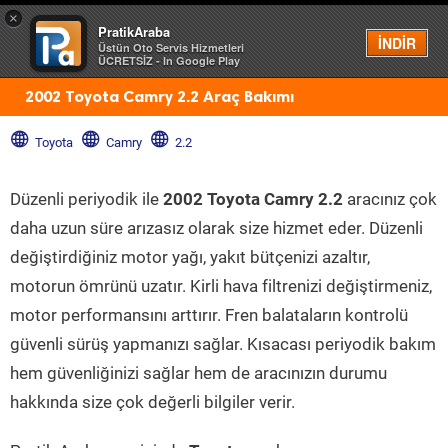
×
PratikAraba
Menü
İNDİR
Üstün Oto Servis Hizmetleri
ÜCRETSİZ - In Google Play
2002 Toyota Camry 2.2 Araç Bakımı
Toyota
Camry
2.2
Düzenli periyodik ile
2002 Toyota Camry 2.2
aracınız çok
daha uzun süre arızasız olarak size hizmet eder. Düzenli
değiştirdiğiniz motor yağı, yakıt bütçenizi azaltır,
motorun ömrünü uzatır. Kirli hava filtrenizi değiştirmeniz,
motor performansını arttırır. Fren balataların kontrolü
güvenli sürüş yapmanızı sağlar. Kısacası periyodik bakım
hem güvenliğinizi sağlar hem de aracınızın durumu
hakkında size çok değerli bilgiler verir.