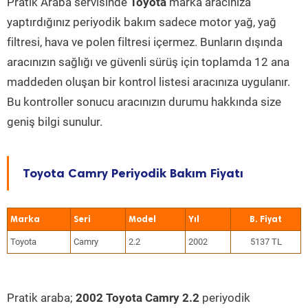
Pratik Araba servisinde
Toyota
marka aracınıza
yaptırdığınız periyodik bakım sadece motor yağ, yağ
filtresi, hava ve polen filtresi içermez. Bunların dışında
aracınızın sağlığı ve güvenli sürüş için toplamda 12 ana
maddeden oluşan bir kontrol listesi aracınıza uygulanır.
Bu kontroller sonucu aracınızın durumu hakkında size
geniş bilgi sunulur.
Toyota Camry Periyodik Bakım Fiyatı
Marka
Seri
Model
Yıl
Toyota
Camry
2.2
2002
5137 TL
Pratik araba;
2002 Toyota Camry 2.2
periyodik