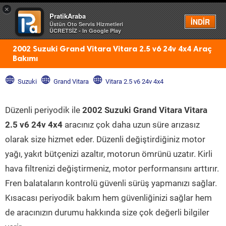
×
PratikAraba
Menü
İNDİR
Üstün Oto Servis Hizmetleri
ÜCRETSİZ - In Google Play
2002 Suzuki Grand Vitara Vitara 2.5 v6 24v 4x4 Araç
Bakımı
Suzuki
Grand Vitara
Vitara 2.5 v6 24v 4x4
Düzenli periyodik ile
2002 Suzuki Grand Vitara Vitara
2.5 v6 24v 4x4
aracınız çok daha uzun süre arızasız
olarak size hizmet eder. Düzenli değiştirdiğiniz motor
yağı, yakıt bütçenizi azaltır, motorun ömrünü uzatır. Kirli
hava filtrenizi değiştirmeniz, motor performansını arttırır.
Fren balataların kontrolü güvenli sürüş yapmanızı sağlar.
Kısacası periyodik bakım hem güvenliğinizi sağlar hem
de aracınızın durumu hakkında size çok değerli bilgiler