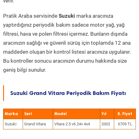
verir.
Pratik Araba servisinde
Suzuki
marka aracınıza
yaptırdığınız periyodik bakım sadece motor yağ, yağ
filtresi, hava ve polen filtresi içermez. Bunların dışında
aracınızın sağlığı ve güvenli sürüş için toplamda 12 ana
maddeden oluşan bir kontrol listesi aracınıza uygulanır.
Bu kontroller sonucu aracınızın durumu hakkında size
geniş bilgi sunulur.
Suzuki Grand Vitara Periyodik Bakım Fiyatı
Marka
Seri
Model
Yıl
Suzuki
Grand Vitara
Vitara 2.5 v6 24v 4x4
2002
6709 TL