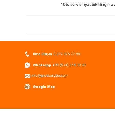
" Oto servis fiyat teklifi için
ww
Bize Ulaşın
0 212 875 77 85
Whatsapp
+90 (534) 274 30 88
info@pratikaraba.com
Google Map