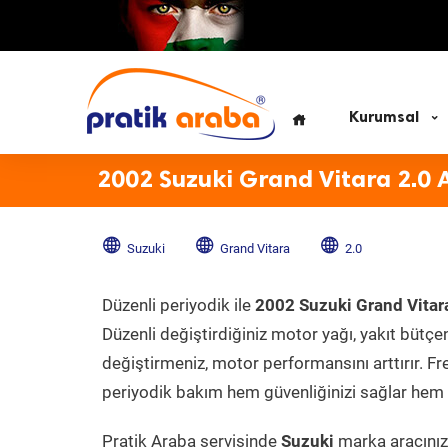
Kurumsal
2002 Suzuki Grand Vitara 2.0 
Suzuki
Grand Vitara
2.0
Düzenli periyodik ile
2002 Suzuki Grand Vitar
Düzenli değiştirdiğiniz motor yağı, yakıt bütçeni
değiştirmeniz, motor performansını arttırır. Fr
periyodik bakım hem güvenliğinizi sağlar hem d
Pratik Araba servisinde
Suzuki
marka aracınıza