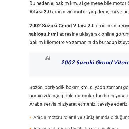
Bu nedenle, bakım km. si gelmese bile motor 
Vitara 2.0
aracınızın motor yağ değişimi ve per
2002 Suzuki Grand Vitara 2.0
aracınızın peri
tablosu.html
adresine tıklayarak online görün
bakım kilometre ve zamanını da buradan izleyeb
“
2002 Suzuki Grand Vitara
Bazen, periyodik bakım km. si yâda zamanı gelme
aracınızda aşağıdaki durumlardan birini yaşadı
Araba servisini ziyaret etmenizi tavsiye ederiz.
Aracın motoru rolanti ve sürüş anında olduğund
Aracın motorunda bir tıkırtı sesi duyulursa