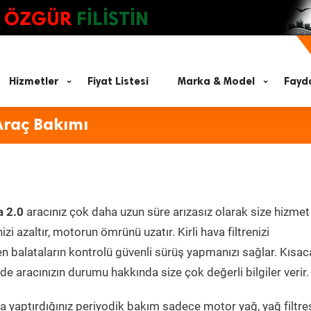
ÖZGÜR
FİLİSTİN
Hizmetler
Fiyat Listesi
Marka & Model
Fayda
Araç Bakımı
a 2.0
aracınız çok daha uzun süre arızasız olarak size hizmet
zi azaltır, motorun ömrünü uzatır. Kirli hava filtrenizi
en balataların kontrolü güvenli sürüş yapmanızı sağlar. Kısac
e aracınızın durumu hakkında size çok değerli bilgiler verir.
 yaptırdığınız periyodik bakım sadece motor yağ, yağ filtres