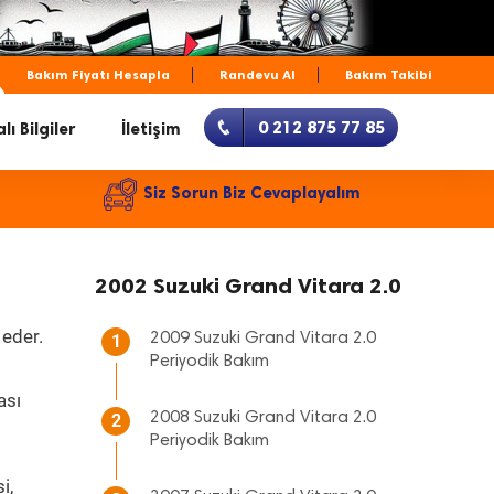
Bakım Fiyatı Hesapla
Randevu Al
Bakım Takibi
0 212 875 77 85
lı Bilgiler
İletişim
Siz Sorun Biz Cevaplayalım
2002 Suzuki Grand Vitara 2.0
 eder.
2009 Suzuki Grand Vitara 2.0
1
Periyodik Bakım
ası
2008 Suzuki Grand Vitara 2.0
2
Periyodik Bakım
i,