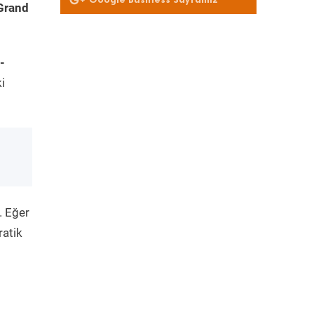
Grand
-
i
. Eğer
ratik