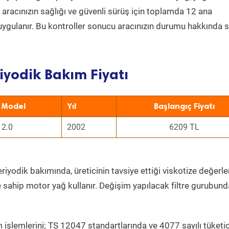
a aracınızın sağlığı ve güvenli sürüş için toplamda 12 ana
uygulanır. Bu kontroller sonucu aracınızın durumu hakkında s
iyodik Bakım Fiyatı
Model
Yıl
Başlangıç Fiyatı
2.0
2002
6209 TL
riyodik bakımında, üreticinin tavsiye ettiği viskotize değerle
e sahip motor yağ kullanır. Değişim yapılacak filtre gurubund
 işlemlerini; TS 12047 standartlarında ve 4077 sayılı tüketic