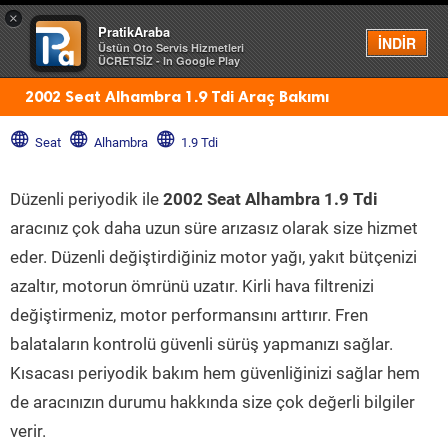
×
PratikAraba
Menü
İNDİR
Üstün Oto Servis Hizmetleri
ÜCRETSİZ - In Google Play
2002 Seat Alhambra 1.9 Tdi Araç Bakımı
Seat
Alhambra
1.9 Tdi
Düzenli periyodik ile
2002 Seat Alhambra 1.9 Tdi
aracınız çok daha uzun süre arızasız olarak size hizmet
eder. Düzenli değiştirdiğiniz motor yağı, yakıt bütçenizi
azaltır, motorun ömrünü uzatır. Kirli hava filtrenizi
değiştirmeniz, motor performansını arttırır. Fren
balataların kontrolü güvenli sürüş yapmanızı sağlar.
Kısacası periyodik bakım hem güvenliğinizi sağlar hem
de aracınızın durumu hakkında size çok değerli bilgiler
verir.