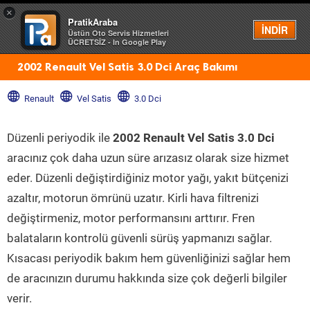
×
PratikAraba
Menü
İNDİR
Üstün Oto Servis Hizmetleri
ÜCRETSİZ - In Google Play
2002 Renault Vel Satis 3.0 Dci Araç Bakımı
Renault
Vel Satis
3.0 Dci
Düzenli periyodik ile
2002 Renault Vel Satis 3.0 Dci
aracınız çok daha uzun süre arızasız olarak size hizmet
eder. Düzenli değiştirdiğiniz motor yağı, yakıt bütçenizi
azaltır, motorun ömrünü uzatır. Kirli hava filtrenizi
değiştirmeniz, motor performansını arttırır. Fren
balataların kontrolü güvenli sürüş yapmanızı sağlar.
Kısacası periyodik bakım hem güvenliğinizi sağlar hem
de aracınızın durumu hakkında size çok değerli bilgiler
verir.