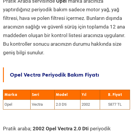
Pratik Araba servisinde
Opel
marka aracınıza
yaptırdığınız periyodik bakım sadece motor yağ, yağ
filtresi, hava ve polen filtresi içermez. Bunların dışında
aracınızın sağlığı ve güvenli sürüş için toplamda 12 ana
maddeden oluşan bir kontrol listesi aracınıza uygulanır.
Bu kontroller sonucu aracınızın durumu hakkında size
geniş bilgi sunulur.
Opel Vectra Periyodik Bakım Fiyatı
Marka
Seri
Model
Yıl
Opel
Vectra
2.0 Dti
2002
5877 TL
Pratik araba;
2002 Opel Vectra 2.0 Dti
periyodik