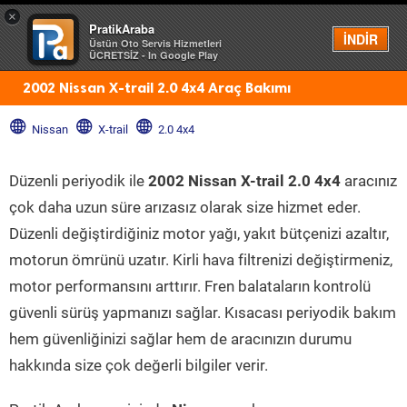
×
PratikAraba
Menü
İNDİR
Üstün Oto Servis Hizmetleri
ÜCRETSİZ - In Google Play
2002 Nissan X-trail 2.0 4x4 Araç Bakımı
Nissan
X-trail
2.0 4x4
Düzenli periyodik ile
2002 Nissan X-trail 2.0 4x4
aracınız
çok daha uzun süre arızasız olarak size hizmet eder.
Düzenli değiştirdiğiniz motor yağı, yakıt bütçenizi azaltır,
motorun ömrünü uzatır. Kirli hava filtrenizi değiştirmeniz,
motor performansını arttırır. Fren balataların kontrolü
güvenli sürüş yapmanızı sağlar. Kısacası periyodik bakım
hem güvenliğinizi sağlar hem de aracınızın durumu
hakkında size çok değerli bilgiler verir.