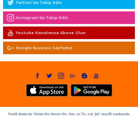
Twitter'da Takip Edin
Instagram'da Takip Edin
Youtube Kanalımıza Abone Olun
Google Business Sayfamız
Pratik Araba bir "Üstün Oto Servis Hiz. San. ve Tic. Ltd. Şti." tescilli markasıdır.