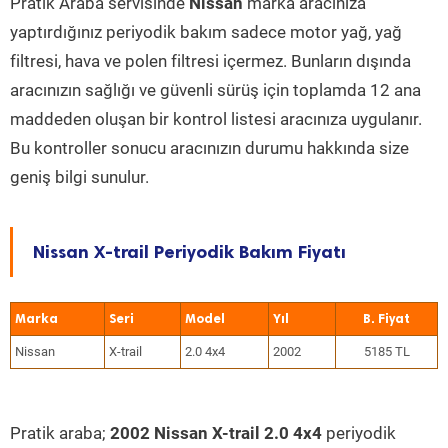
Pratik Araba servisinde
Nissan
marka aracınıza
yaptırdığınız periyodik bakım sadece motor yağ, yağ
filtresi, hava ve polen filtresi içermez. Bunların dışında
aracınızın sağlığı ve güvenli sürüş için toplamda 12 ana
maddeden oluşan bir kontrol listesi aracınıza uygulanır.
Bu kontroller sonucu aracınızın durumu hakkında size
geniş bilgi sunulur.
Nissan X-trail Periyodik Bakım Fiyatı
Marka
Seri
Model
Yıl
Nissan
X-trail
2.0 4x4
2002
5185 TL
Pratik araba;
2002 Nissan X-trail 2.0 4x4
periyodik