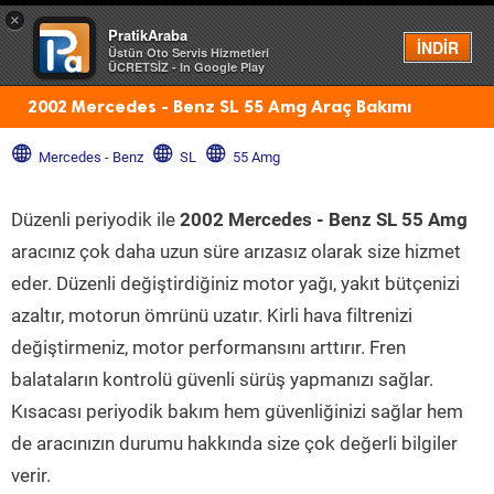
×
PratikAraba
Menü
İNDİR
Üstün Oto Servis Hizmetleri
ÜCRETSİZ - In Google Play
2002 Mercedes - Benz SL 55 Amg Araç Bakımı
Mercedes - Benz
SL
55 Amg
Düzenli periyodik ile
2002 Mercedes - Benz SL 55 Amg
aracınız çok daha uzun süre arızasız olarak size hizmet
eder. Düzenli değiştirdiğiniz motor yağı, yakıt bütçenizi
azaltır, motorun ömrünü uzatır. Kirli hava filtrenizi
değiştirmeniz, motor performansını arttırır. Fren
balataların kontrolü güvenli sürüş yapmanızı sağlar.
Kısacası periyodik bakım hem güvenliğinizi sağlar hem
de aracınızın durumu hakkında size çok değerli bilgiler
verir.