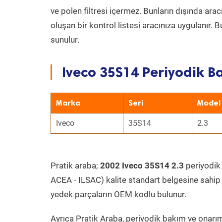
ve polen filtresi içermez. Bunların dışında ar
oluşan bir kontrol listesi aracınıza uygulanır.
sunulur.
Iveco 35S14 Periyodik B
Marka
Seri
Model
Iveco
35S14
2.3
Pratik araba;
2002 Iveco 35S14 2.3
periyodik 
ACEA - ILSAC) kalite standart belgesine sahip
yedek parçaların OEM kodlu bulunur.
Ayrıca Pratik Araba, periyodik bakım ve onarım