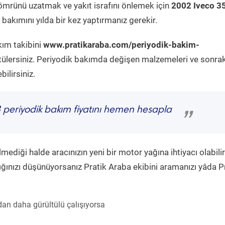
ömrünü uzatmak ve yakıt israfını önlemek için
2002 Iveco 3
bakımını yılda bir kez yaptırmanız gerekir.
kım takibini
www.pratikaraba.com/periyodik-bakim-
tülersiniz. Periyodik bakımda değişen malzemeleri ve sonrak
ilirsiniz.
3
periyodik bakım fiyatını hemen hesapla
”
diği halde aracınızın yeni bir motor yağına ihtiyacı olabilir
ğınızı düşünüyorsanız Pratik Araba ekibini aramanızı yâda P
an daha gürültülü çalışıyorsa