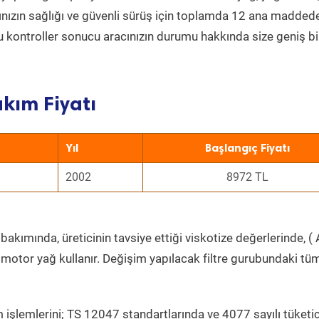
acınızın sağlığı ve güvenli sürüş için toplamda 12 ana madded
 Bu kontroller sonucu aracınızın durumu hakkında size geniş bi
akım Fiyatı
Yıl
Başlangıç Fiyatı
2002
8972 TL
bakımında, üreticinin tavsiye ettiği viskotize değerlerinde, ( 
 motor yağ kullanır. Değişim yapılacak filtre gurubundaki tü
 işlemlerini; TS 12047 standartlarında ve 4077 sayılı tüketic