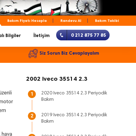
Bakım Fiyatı Hesapla
Randevu Al
Bakım Takibi
0 212 875 77 85
lı Bilgiler
İletişim
Siz Sorun Biz Cevaplayalım
2002 Iveco 35S14 2.3
üzenli
2020 Iveco 35S14 2.3 Periyodik
1
Bakım
, motor
hem
2019 Iveco 35S14 2.3 Periyodik
2
Bakım
, hava