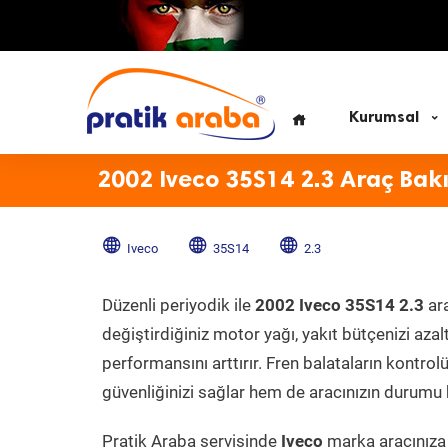
Kurumsal
2002 Iveco 35S14 2.3 Araç Bak
Iveco
35S14
2.3
Düzenli periyodik ile
2002 Iveco 35S14 2.3
ar
değiştirdiğiniz motor yağı, yakıt bütçenizi azal
performansını arttırır. Fren balataların kontr
güvenliğinizi sağlar hem de aracınızın durumu h
Pratik Araba servisinde
Iveco
marka aracınıza 