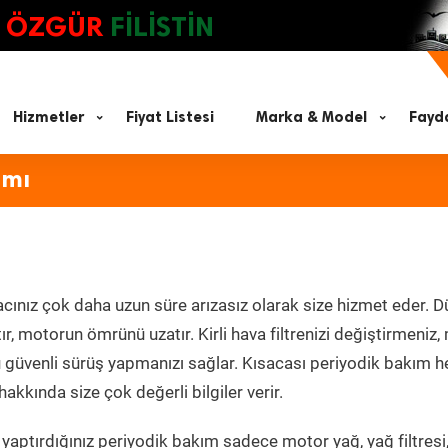
ÖZGÜR
FİLİSTİN
Hizmetler
Fiyat Listesi
Marka & Model
Fayda
ımı
acınız çok daha uzun süre arızasız olarak size hizmet eder. D
tır, motorun ömrünü uzatır. Kirli hava filtrenizi değiştirmeniz
olü güvenli sürüş yapmanızı sağlar. Kısacası periyodik bakım 
akkında size çok değerli bilgiler verir.
yaptırdığınız periyodik bakım sadece motor yağ, yağ filtresi