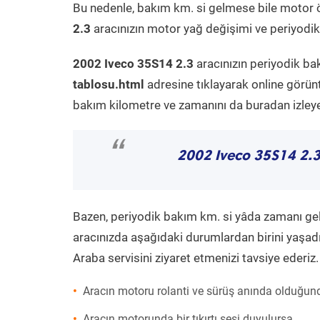
Bu nedenle, bakım km. si gelmese bile motor 
2.3
aracınızın motor yağ değişimi ve periyodik 
2002 Iveco 35S14 2.3
aracınızın periyodik ba
tablosu.html
adresine tıklayarak online görün
bakım kilometre ve zamanını da buradan izleyeb
“
2002 Iveco 35S14 2.
Bazen, periyodik bakım km. si yâda zamanı gelme
aracınızda aşağıdaki durumlardan birini yaşadı
Araba servisini ziyaret etmenizi tavsiye ederiz.
Aracın motoru rolanti ve sürüş anında olduğund
Aracın motorunda bir tıkırtı sesi duyulursa