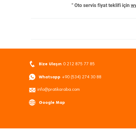
" Oto servis fiyat teklifi için
ww
Bize Ulaşın
0 212 875 77 85
Whatsapp
+90 (534) 274 30 88
info@pratikaraba.com
Google Map