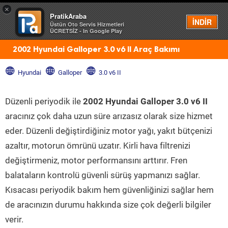
×
PratikAraba
Menü
İNDİR
Üstün Oto Servis Hizmetleri
ÜCRETSİZ - In Google Play
2002 Hyundai Galloper 3.0 v6 II Araç Bakımı
Hyundai
Galloper
3.0 v6 II
Düzenli periyodik ile
2002 Hyundai Galloper 3.0 v6 II
aracınız çok daha uzun süre arızasız olarak size hizmet
eder. Düzenli değiştirdiğiniz motor yağı, yakıt bütçenizi
azaltır, motorun ömrünü uzatır. Kirli hava filtrenizi
değiştirmeniz, motor performansını arttırır. Fren
balataların kontrolü güvenli sürüş yapmanızı sağlar.
Kısacası periyodik bakım hem güvenliğinizi sağlar hem
de aracınızın durumu hakkında size çok değerli bilgiler
verir.