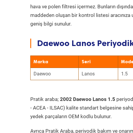
hava ve polen filtresi içermez. Bunların dışınd
maddeden oluşan bir kontrol listesi aracınıza 
geniş bilgi sunulur.
Daewoo Lanos Periyodik
Marka
Seri
Mode
Daewoo
Lanos
1.5
Pratik araba;
2002 Daewoo Lanos 1.5
periyodi
- ACEA - ILSAC) kalite standart belgesine sahi
yedek parçaların OEM kodlu bulunur.
Ayrıca Pratik Araba, periyodik bakım ve onarım