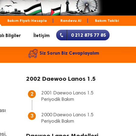
Bakım Fiyatı Hesapla
Randevu Al
Bakım Takibi
0 212 875 77 85
lı Bilgiler
İletişim
Siz Sorun Biz Cevaplayalım
2002 Daewoo Lanos 1.5
2001 Daewoo Lanos 1.5
2
Periyodik Bakım
ası
2000 Daewoo Lanos 1.5
3
Periyodik Bakım
si,
Daewoo Lanos Modelleri