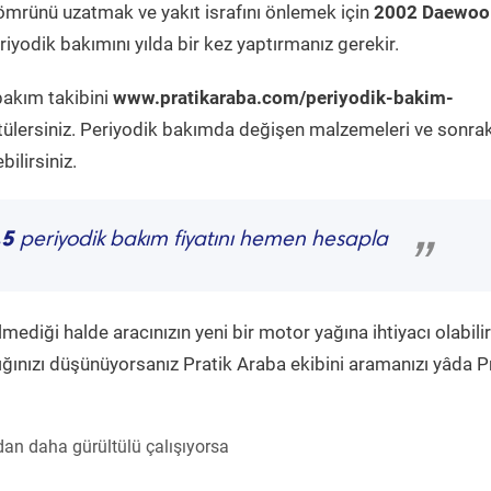
ömrünü uzatmak ve yakıt israfını önlemek için
2002 Daewoo
iyodik bakımını yılda bir kez yaptırmanız gerekir.
bakım takibini
www.pratikaraba.com/periyodik-bakim-
tülersiniz. Periyodik bakımda değişen malzemeleri ve sonrak
ilirsiniz.
.5
periyodik bakım fiyatını hemen hesapla
”
diği halde aracınızın yeni bir motor yağına ihtiyacı olabilir
ğınızı düşünüyorsanız Pratik Araba ekibini aramanızı yâda P
an daha gürültülü çalışıyorsa