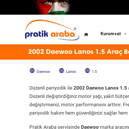
Kurumsal
2002 Daewoo Lanos 1.5 Araç B
Daewoo
Lanos
1.5
Düzenli periyodik ile
2002 Daewoo Lanos 1.5
Düzenli değiştirdiğiniz motor yağı, yakıt bütçeni
değiştirmeniz, motor performansını arttırır. Fr
periyodik bakım hem güvenliğinizi sağlar hem d
Pratik Araba servisinde
Daewoo
marka aracınız