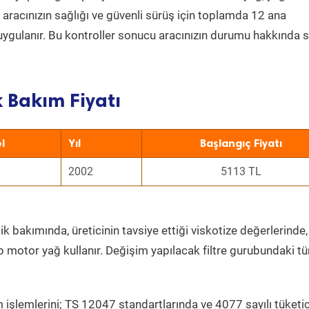
a aracınızın sağlığı ve güvenli sürüş için toplamda 12 ana
uygulanır. Bu kontroller sonucu aracınızın durumu hakkında s
 Bakım Fiyatı
l
Yıl
Başlangıç Fiyatı
2002
5113 TL
k bakımında, üreticinin tavsiye ettiği viskotize değerlerinde,
p motor yağ kullanır. Değişim yapılacak filtre gurubundaki t
 işlemlerini; TS 12047 standartlarında ve 4077 sayılı tüketic