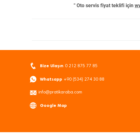
" Oto servis fiyat teklifi için
ww
Bize Ulaşın
0 212 875 77 85
Whatsapp
+90 (534) 274 30 88
info@pratikaraba.com
Google Map