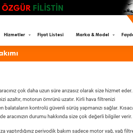
ÖZGÜR
FİLİSTİN
Hizmetler
Fiyat Listesi
Marka & Model
Fayda
akımı
aracınız çok daha uzun süre arızasız olarak size hizmet eder.
zi azaltır, motorun ömrünü uzatır. Kirli hava filtrenizi
en balataların kontrolü güvenli sürüş yapmanızı sağlar. Kısac
e aracınızın durumu hakkında size çok değerli bilgiler verir.
a yaptırdığınız periyodik bakım sadece motor yağ, yağ filtre