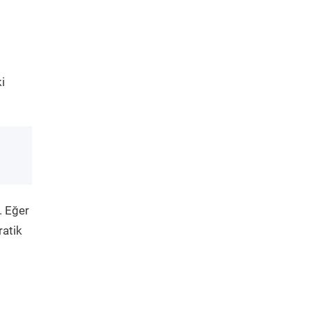
i
. Eğer
ratik