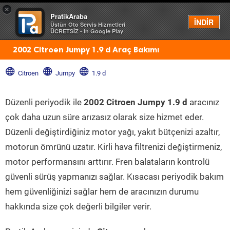
×
PratikAraba
Menü
İNDİR
Üstün Oto Servis Hizmetleri
ÜCRETSİZ - In Google Play
2002 Citroen Jumpy 1.9 d Araç Bakımı
Citroen
Jumpy
1.9 d
Düzenli periyodik ile
2002 Citroen Jumpy 1.9 d
aracınız
çok daha uzun süre arızasız olarak size hizmet eder.
Düzenli değiştirdiğiniz motor yağı, yakıt bütçenizi azaltır,
motorun ömrünü uzatır. Kirli hava filtrenizi değiştirmeniz,
motor performansını arttırır. Fren balataların kontrolü
güvenli sürüş yapmanızı sağlar. Kısacası periyodik bakım
hem güvenliğinizi sağlar hem de aracınızın durumu
hakkında size çok değerli bilgiler verir.