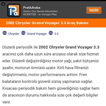
×
PratikAraba
Menü
İNDİR
Üstün Oto Servis Hizmetleri
ÜCRETSİZ - In Google Play
2002 Chrysler Grand Voyager 3.3 Araç Bakımı
Chrysler
Grand Voyager
3.3
Düzenli periyodik ile
2002 Chrysler Grand Voyager 3.3
aracınız çok daha uzun süre arızasız olarak size hizmet
eder. Düzenli değiştirdiğiniz motor yağı, yakıt bütçenizi
azaltır, motorun ömrünü uzatır. Kirli hava filtrenizi
değiştirmeniz, motor performansını arttırır. Fren
balataların kontrolü güvenli sürüş yapmanızı sağlar.
Kısacası periyodik bakım hem güvenliğinizi sağlar hem
de aracınızın durumu hakkında size çok değerli bilgiler
verir.